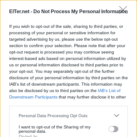
Escola Sagrada Família Avinyó, Escola Els Horts,
ElTer.net -
Do Not Process My Personal Information
Escola Puig-Agut de Manlleu, INS Antoni Pous
(Cor Khoreia), Salesians Rocafort, i Cor Respira
If you wish to opt-out of the sale, sharing to third parties, or
Bellvitge.
processing of your personal or sensitive information for
targeted advertising by us, please use the below opt-out
section to confirm your selection. Please note that after your
opt-out request is processed you may continue seeing
interest-based ads based on personal information utilized by
us or personal information disclosed to third parties prior to
your opt-out. You may separately opt-out of the further
ETIQUETES:
disclosure of your personal information by third parties on the
IAB’s list of downstream participants. This information may
Vídeos
Cultura
also be disclosed by us to third parties on the
IAB’s List of
Downstream Participants
that may further disclose it to other
third parties.
Please note that this website/app uses one or more Google
Personal Data Processing Opt Outs
services and may gather and store information including but
not limited to your visit or usage behaviour. You may click to
I want to opt-out of the Sharing of my
personal data.
grant or deny consent to Google and its third-party tags to
Opted In