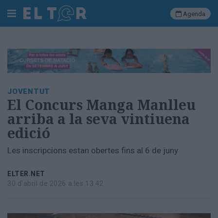
Agenda
Cerca
Portada
JOVENTUT
Societat
El Concurs Manga Manlleu
Política
arriba a la seva vintiuena
Municipal
edició
Economia
i
Les inscripcions estan obertes fins al 6 de juny
empresa
Cultura
ELTER.NET
Esports
30 d'abril de 2026 a les 13:42
Ràdio
Manlleu