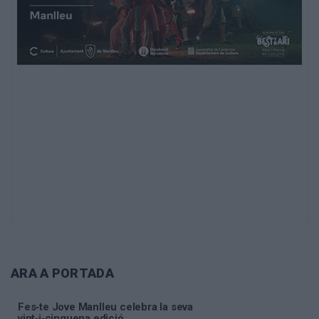
ARA A PORTADA
Fes‑te Jove Manlleu celebra la seva
vint‑i‑cinquena edició