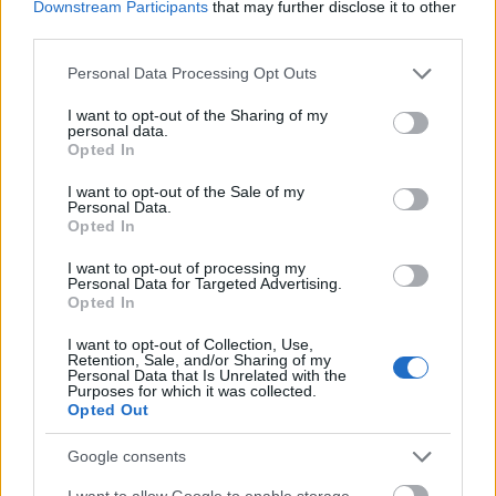
Downstream Participants
that may further disclose it to other
third parties.
Please note that this website/app uses one or more Google
ETIQUETES:
Personal Data Processing Opt Outs
services and may gather and store information including but
not limited to your visit or usage behaviour. You may click to
I want to opt-out of the Sharing of my
Cultura
personal data.
grant or deny consent to Google and its third-party tags to
Opted In
use your data for below specified purposes in below Google
consent section.
I want to opt-out of the Sale of my
Personal Data.
Opted In
I want to opt-out of processing my
Personal Data for Targeted Advertising.
Opted In
I want to opt-out of Collection, Use,
Retention, Sale, and/or Sharing of my
Personal Data that Is Unrelated with the
Purposes for which it was collected.
Opted Out
Google consents
I want to allow Google to enable storage