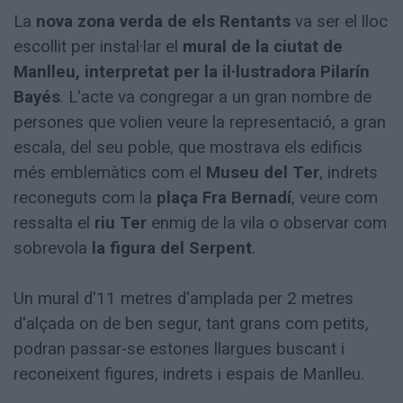
La
nova zona verda de els Rentants
va ser el lloc
escollit per instal·lar el
mural de la ciutat de
Manlleu, interpretat per la il·lustradora Pilarín
Bayés
. L'acte va congregar a un gran nombre de
persones que volien veure la representació, a gran
escala, del seu poble, que mostrava els edificis
més emblemàtics com el
Museu del Ter
, indrets
reconeguts com la
plaça Fra Bernadí
, veure com
ressalta el
riu Ter
enmig de la vila o observar com
sobrevola
la figura del Serpent
.
Un mural d'11 metres d'amplada per 2 metres
d'alçada on de ben segur, tant grans com petits,
podran passar-se estones llargues buscant i
reconeixent figures, indrets i espais de Manlleu.