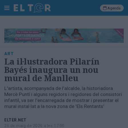
Agenda
Cerca
Portada
ART
Societat
La il·lustradora Pilarín
Política
Bayés inaugura un nou
Municipal
mural de Manlleu
Economia
i
L'artista, acompanyada de l'alcalde, la historiadora
empresa
Mercè Puntí i alguns regidors i regidores del consistori
Cultura
infantil, va ser l'encarregada de mostrar i presentar el
Esports
mural instal·lat a la nova zona de 'Els Rentants'
Ràdio
Manlleu
ELTER.NET
26 de maig de 2026 a les 17:00