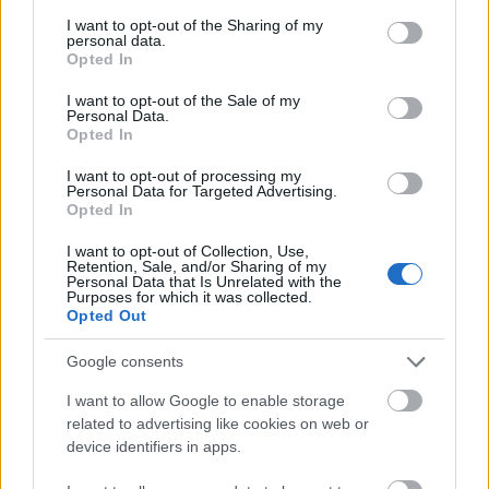
services and may gather and store information including but
municipis catalans, on recrea la vida, els
not limited to your visit or usage behaviour. You may click to
I want to opt-out of the Sharing of my
personal data.
grant or deny consent to Google and its third-party tags to
monuments, les entitats culturals i socials i alguns
Opted In
use your data for below specified purposes in below Google
personatges públics i emblemàtics de cada
consent section.
I want to opt-out of the Sale of my
municipi.
Personal Data.
Opted In
I want to opt-out of processing my
Personal Data for Targeted Advertising.
Opted In
ETIQUETES:
I want to opt-out of Collection, Use,
Retention, Sale, and/or Sharing of my
Personal Data that Is Unrelated with the
Cultura
Purposes for which it was collected.
Opted Out
Google consents
I want to allow Google to enable storage
related to advertising like cookies on web or
device identifiers in apps.