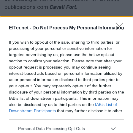
publicacions com
Cavall Fort
.
També va elaborar llibres com
El meu pardal
ElTer.net -
Do Not Process My Personal Information
(1964)
i
El zoo d'en Pitus (1965)
, dues publicacions
que van ser referents en la pedagogia catalana i
If you wish to opt-out of the sale, sharing to third parties, or
van ser un exemple d'impuls de la identitat i la
processing of your personal or sensitive information for
targeted advertising by us, please use the below opt-out
cultura catalana en els anys de la dictadura. Bayés
section to confirm your selection. Please note that after your
ha continuat treballant i elaborant fins avui, amb
opt-out request is processed you may continue seeing
més de 1.000 llibres il·lustrats
i amb moltes
interest-based ads based on personal information utilized by
us or personal information disclosed to third parties prior to
col·laboracions en exposicions i visites en les
your opt-out. You may separately opt-out of the further
escoles de tot el país que fan que la dibuixant
disclosure of your personal information by third parties on the
sigui una referent en l'art de casa nostra.
IAB’s list of downstream participants. This information may
also be disclosed by us to third parties on the
IAB’s List of
Downstream Participants
that may further disclose it to other
Des del 2018 porta a terme el projecte
'Els
third parties.
murals de Pilarín Bayés'
que són una sèrie de
Please note that this website/app uses one or more Google
Personal Data Processing Opt Outs
murals de la dibuixant ubicats en diferents