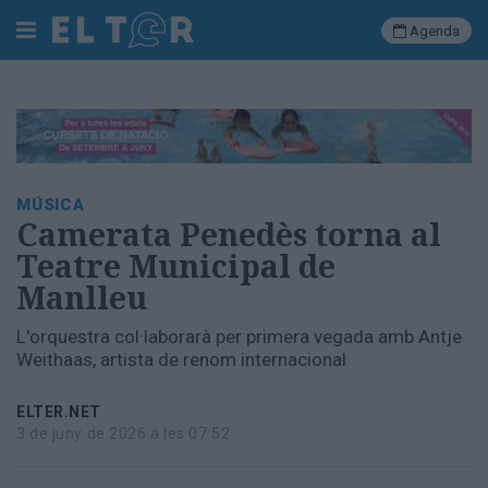
Agenda
Cerca
Portada
MÚSICA
Societat
Camerata Penedès torna al
Política
Teatre Municipal de
Municipal
Manlleu
Economia
i
L'orquestra col·laborarà per primera vegada amb Antje
empresa
Weithaas, artista de renom internacional
Cultura
Esports
ELTER.NET
Ràdio
3 de juny de 2026 a les 07:52
Manlleu