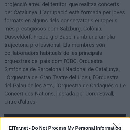
projecció arreu del territori que realitza concerts
per Catalunya. L'agrupació està formada per joves
formats en alguns dels conservatoris europeus
més prestigiosos com Salzburg, Colònia,
Düsseldorf, Freiburg o Basel i amb una àmplia
trajectòria professional. Els membres són
col·laboradors habituals de les principals
orquestres del país com l’OBC, Orquestra
Simfònica de Barcelona i Nacional de Catalunya,
l'Orquestra del Gran Teatre del Liceu, l'Orquestra
del Palau de les Arts, l'Orquestra de Cadaqués o Le
Concert des Nations, liderada per Jordi Savall,
entre d'altres.
ElTer.net -
Do Not Process My Personal Information