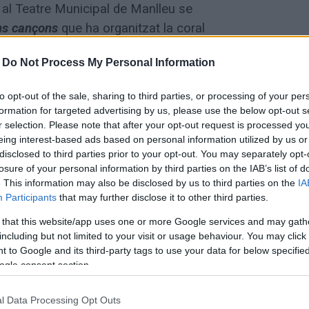
 al Teatre Municipal de Manlleu se
ns cançons
que ha organitzat la coral
oració del Cor Infantil de l'Escola de
-
Do Not Process My Personal Information
es cançons populars infantils que més han
Patufet
o
Puff, el drac màgic
, entre altres
to opt-out of the sale, sharing to third parties, or processing of your per
 destinat a l'associació d'Osona Contra el
formation for targeted advertising by us, please use the below opt-out s
r selection. Please note that after your opt-out request is processed y
eing interest-based ads based on personal information utilized by us or
disclosed to third parties prior to your opt-out. You may separately opt-
e Núria Serrat i l'acompanyament musical
losure of your personal information by third parties on the IAB’s list of
rta. El cor es va fundar el 1999 i ha posat
. This information may also be disclosed by us to third parties on the
IA
Participants
that may further disclose it to other third parties.
cant de les caramelles i a concerts
tre altres recitals on els cinquanta
 that this website/app uses one or more Google services and may gath
including but not limited to your visit or usage behaviour. You may click 
ssió pel cant coral.
 to Google and its third-party tags to use your data for below specifi
ogle consent section.
del Cor Infantil de l'EMMManlleu que, amb
ió de Xevi Freixa, aportaran il·lusió i
l Data Processing Opt Outs