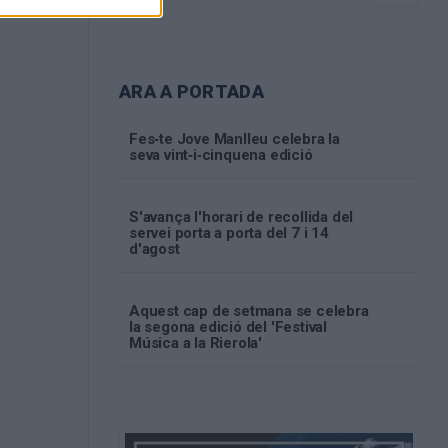
ARA A PORTADA
Fes‑te Jove Manlleu celebra la
seva vint‑i‑cinquena edició
S'avança l'horari de recollida del
servei porta a porta del 7 i 14
d'agost
Aquest cap de setmana se celebra
la segona edició del 'Festival
Música a la Rierola'