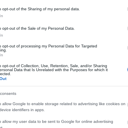
es cançons. L'actuació els hi servirà per
o opt-out of the Sharing of my personal data.
han adquirit al llarg del curs i formaran un
In
nta que ampliarà les possibilitats
o opt-out of the Sale of my Personal Data.
In
teix dia del concert i el pagament serà a
to opt-out of processing my Personal Data for Targeted
ing.
arar a l'associació osonenca per la lluita
In
o opt-out of Collection, Use, Retention, Sale, and/or Sharing
ersonal Data that Is Unrelated with the Purposes for which it
lected.
Out
consents
o allow Google to enable storage related to advertising like cookies on
evice identifiers in apps.
o allow my user data to be sent to Google for online advertising
s.