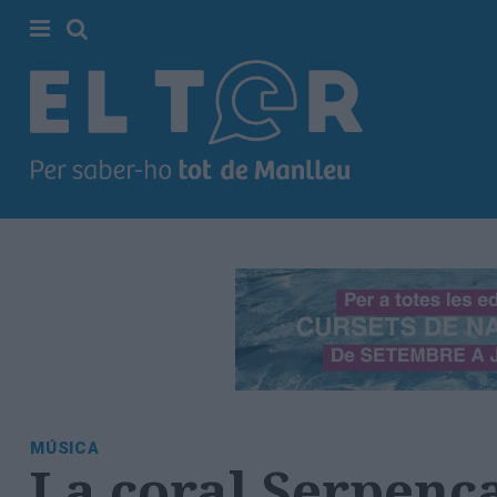
Cerca
Portada
Societat
Política
Municipal
Economia
i
empresa
Cultura
Esports
Ràdio
MÚSICA
Manlleu
La coral Serpenca