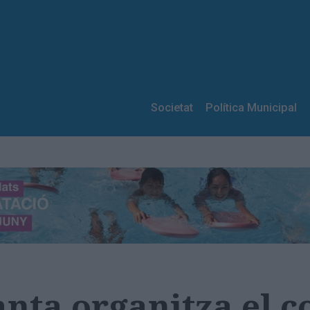
Societat
Política Municipal
nta organitza el c