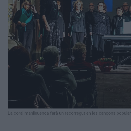
La coral manlleuenca farà un recorregut en les cançons popular