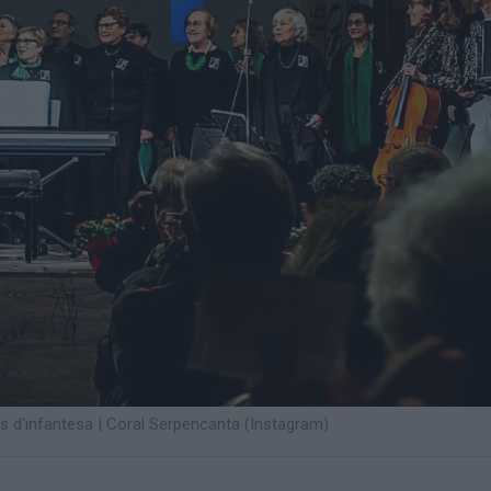
s d'infantesa
|
Coral Serpencanta (Instagram)