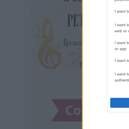
I want 
I want t
web or d
I want t
or app.
I want t
I want t
authenti