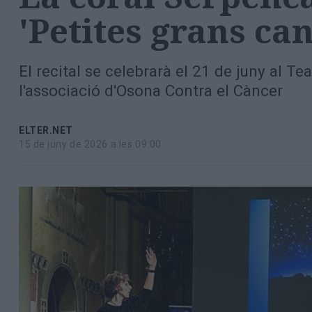
Totes
'Petites grans ca
les
notícies
El recital se celebrarà el 21 de juny al T
l'associació d'Osona Contra el Càncer
ELTER.NET
15 de juny de 2026 a les 09:00