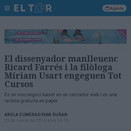
Agenda
Cerca
Portada
El dissenyador manlleuenc
Societat
Ricard Farrés i la filòloga
Política
Míriam Usart engeguen Tot
Municipal
Economia
Cursos
i
empresa
És un nou negoci basat en un cercador web i en una
Cultura
revista gratuïta en paper
Esports
Ràdio
AROLA CUMERAS/IVAN DURAN
Manlleu
25 de febrer de 2016 a les 16:10