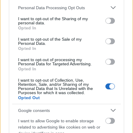
Please note that this website/app uses one or more Google
Personal Data Processing Opt Outs
services and may gather and store information including but
not limited to your visit or usage behaviour. You may click to
I want to opt-out of the Sharing of my
personal data.
grant or deny consent to Google and its third-party tags to
Opted In
use your data for below specified purposes in below Google
consent section.
I want to opt-out of the Sale of my
Personal Data.
Opted In
I want to opt-out of processing my
Personal Data for Targeted Advertising.
Opted In
I want to opt-out of Collection, Use,
Retention, Sale, and/or Sharing of my
Personal Data that Is Unrelated with the
Purposes for which it was collected.
Opted Out
Google consents
I want to allow Google to enable storage
related to advertising like cookies on web or