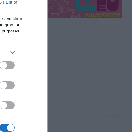
B’s List of
er and store
to grant or
ed purposes