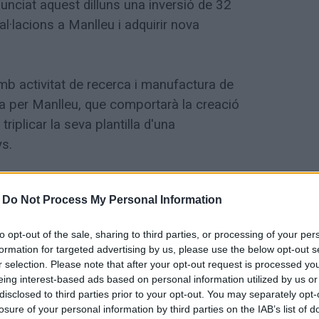
nciat aquest dilluns una inversió de 32
al·lacions a Manlleu i adquirir nova
b activitat de recerca i manufactura de
a per Manlleu, que comportarà la creació
triplicar la seva plantilla d'una
ys.
posat en valor que el projecte d'inversió
-
Do Not Process My Personal Information
i adquirir nova maquinària era "cabdal per a
plicaran "per 20 la capacitat de
to opt-out of the sale, sharing to third parties, or processing of your per
ambé ha defensat que es tracta d'un
formation for targeted advertising by us, please use the below opt-out s
ó de llocs de treball de qualitat". En
r selection. Please note that after your opt-out request is processed y
eing interest-based ads based on personal information utilized by us or
utics, químics, i personal de formació
disclosed to third parties prior to your opt-out. You may separately opt-
losure of your personal information by third parties on the IAB’s list of