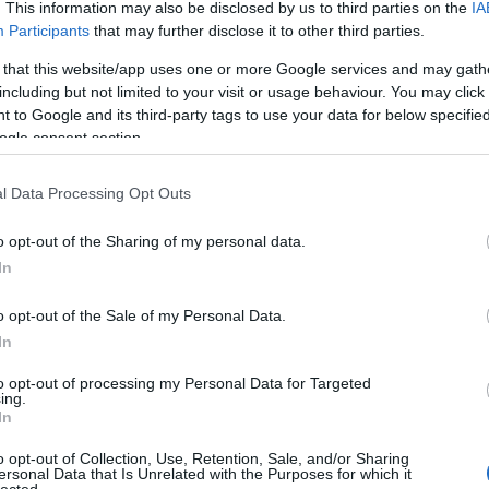
. This information may also be disclosed by us to third parties on the
IA
Participants
that may further disclose it to other third parties.
 la producció especialitzada de productes
 precarregades o productes liofilitzats.
 that this website/app uses one or more Google services and may gath
including but not limited to your visit or usage behaviour. You may click 
 to Google and its third-party tags to use your data for below specifi
ogle consent section.
l Data Processing Opt Outs
o opt-out of the Sharing of my personal data.
In
o opt-out of the Sale of my Personal Data.
In
to opt-out of processing my Personal Data for Targeted
ing.
In
o opt-out of Collection, Use, Retention, Sale, and/or Sharing
ersonal Data that Is Unrelated with the Purposes for which it
lected.