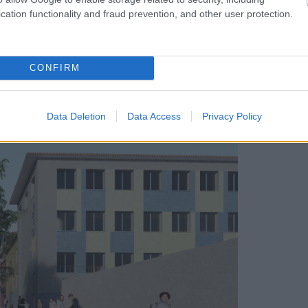
çana de l'espai industrial, on els edificis
cation functionality and fraud prevention, and other user protection.
lements que destaca és la construcció
is. També es crearà un nou parc que
CONFIRM
industrial de Manlleu i que connectarà
Data Deletion
Data Access
Privacy Policy