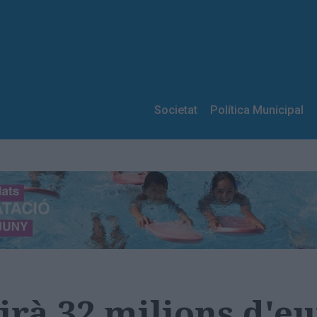
Societat
Política Municipal
irà 32 milions d'e