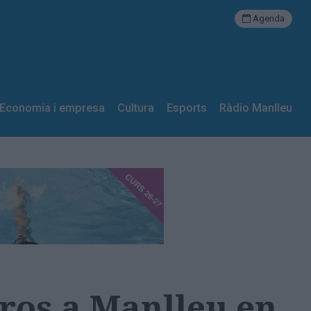
Agenda
Economia i empresa
Cultura
Esports
Ràdio Manlleu
uros a Manlleu en