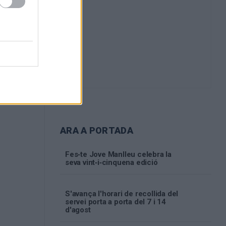
ARA A PORTADA
Fes‑te Jove Manlleu celebra la
seva vint‑i‑cinquena edició
S'avança l'horari de recollida del
servei porta a porta del 7 i 14
d'agost