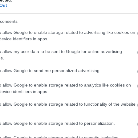
Out
consents
o allow Google to enable storage related to advertising like cookies on
evice identifiers in apps.
ctualment
o allow my user data to be sent to Google for online advertising
a zona verda i millores dels espais
s.
to allow Google to send me personalized advertising.
de millora urbana número 3 la Piara
, inclou,
o allow Google to enable storage related to analytics like cookies on
evice identifiers in apps.
ns actuals, la creació d’una zona verda que
nversió també implicarà la reurbanització
o allow Google to enable storage related to functionality of the website
ran uns 2.000 metres quadrats de carrers.
o allow Google to enable storage related to personalization.
asfarma, el que es coneix popularment
llorar els espais públics. D'una banda, des
o allow Google to enable storage related to security, including