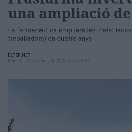
Totes
una ampliació de 
les
notícies
La farmacèutica ampliarà les instal·lacions
treballadors) en quatre anys
ELTER.NET
Manlleu |
11 de març de 2025 a les 09:19