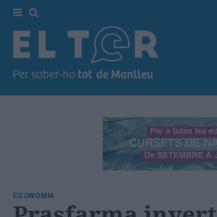
Cerca
Portada
Societat
Política
Municipal
Economia
i
empresa
Cultura
Esports
Ràdio
ECONOMIA
Manlleu
Prasfarma invert