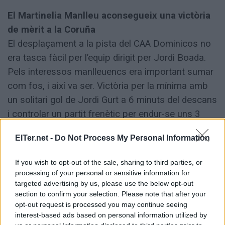
El Martinelia Manlleu aconsegueix una victòria
de mèrit a la Coruña
El desplaçament a la pista del CAA Dominicos no
era tasca fàcil per l’equip dirigit per Jordi Boada.
Pels interessos manlleuencs era important sumar
com fos, i així va ser. Victòria per la mínima amb
un solitari gol de Jordi Gurt a 6 minuts del descans
i controlar un partit frenètic per endur-se uns 3
valuosos punts per mantenir opcions de lideratge
ElTer.net -
Do Not Process My Personal Information
en cas de guanyar el derbi d'aquí a dues jornades.
If you wish to opt-out of the sale, sharing to third parties, or
Derrota dura del CB Manlleu a casa contra el CB
processing of your personal or sensitive information for
Parets (73-95) i del CEFS Manlleu per 3 a 5
targeted advertising by us, please use the below opt-out
section to confirm your selection. Please note that after your
contra el Sils
opt-out request is processed you may continue seeing
El Bàsquet Manlleu no va ser capaç de mantenir el
interest-based ads based on personal information utilized by