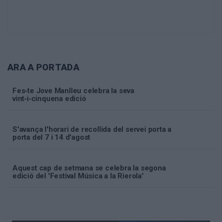
ARA A PORTADA
Fes‑te Jove Manlleu celebra la seva
vint‑i‑cinquena edició
S'avança l'horari de recollida del servei porta a
porta del 7 i 14 d'agost
Aquest cap de setmana se celebra la segona
edició del 'Festival Música a la Rierola'