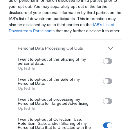
marge de victòria que havia aconseguit durant el
us or personal information disclosed to third parties prior to
your opt-out. You may separately opt-out of the further
primer període i va veure com el Parets remuntava
disclosure of your personal information by third parties on the
el matx, sobretot gràcies a un fabulós tercer quart,
IAB’s list of downstream participants. This information may
on retallava 19 punts al marcador. En futbol sala,
also be disclosed by us to third parties on the
IAB’s List of
Downstream Participants
that may further disclose it to other
tampoc va haver-hi sort al pavelló on, els
third parties.
manlleuencs van caure per 3 a 5 i sumen la
Please note that this website/app uses one or more Google
Personal Data Processing Opt Outs
segona derrota consecutiva.
services and may gather and store information including but
not limited to your visit or usage behaviour. You may click to
I want to opt-out of the Sharing of my
personal data.
grant or deny consent to Google and its third-party tags to
Opted In
use your data for below specified purposes in below Google
ETIQUETES:
consent section.
I want to opt-out of the Sale of my
Personal Data.
Opted In
Esports
I want to opt-out of processing my
Personal Data for Targeted Advertising.
Opted In
I want to opt-out of Collection, Use,
Retention, Sale, and/or Sharing of my
Personal Data that Is Unrelated with the