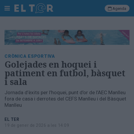
Agenda
Cerca
Portada
CRÒNICA ESPORTIVA
Societat
Golejades en hoquei i
Política
patiment en futbol, bàsquet
Municipal
i sala
Economia
i
Jornada d’èxits per l’hoquei, punt d’or de l’AEC Manlleu
empresa
fora de casa i derrotes del CEFS Manlleu i del Bàsquet
Cultura
Manlleu
Esports
Ràdio
EL TER
Manlleu
19 de gener de 2026 a les 14:09