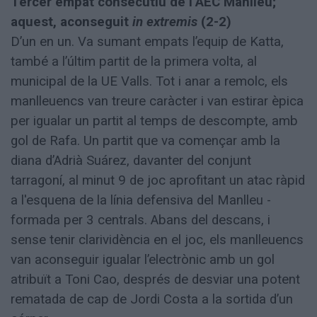
Tercer empat consecutiu de l’AEC Manlleu;
aquest, aconseguit
in extremis
(2-2)
D’un en un. Va sumant empats l’equip de Katta,
també a l’últim partit de la primera volta, al
municipal de la UE Valls. Tot i anar a remolc, els
manlleuencs van treure caràcter i van estirar èpica
per igualar un partit al temps de descompte, amb
gol de Rafa. Un partit que va començar amb la
diana d’Adrià Suárez, davanter del conjunt
tarragoní, al minut 9 de joc aprofitant un atac ràpid
a l'esquena de la línia defensiva del Manlleu -
formada per 3 centrals. Abans del descans, i
sense tenir clarividència en el joc, els manlleuencs
van aconseguir igualar l’electrònic amb un gol
atribuït a Toni Cao, després de desviar una potent
rematada de cap de Jordi Costa a la sortida d’un