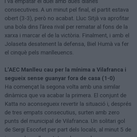
i va empatar el duel amb dues dianes
consecutives. A un minut pel final, el partit estava
obert (3-3), però no acabat. Lluc Sitjà va aprofitar
una bola dins l’àrea rival per rematar al fons de la
xarxa i marcar el de la victòria. Finalment, i amb el
Jolaseta desatenent la defensa, Biel Humà va fer
el cinquè pels manlleuencs.
L’AEC Manlleu cau per la mínima a Vilafranca i
segueix sense guanyar fora de casa (1-0)
Ha començat la segona volta amb una similar
dinàmica que va acabar la primera. El conjunt de
Katta no aconsegueix revertir la situació i, després
de tres empats consecutius, surten amb zero
punts del municipal de Vilafranca. Un solitari gol
de Sergi Escofet per part dels locals, al minut 5 de