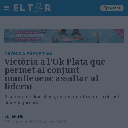
Agenda
Cerca
Portada
CRÒNICA ESPORTIVA
Societat
Victòria a l’Ok Plata que
Política
permet al conjunt
Municipal
manlleuenc assaltar al
Economia
liderat
i
empresa
A la resta de disciplines, es resisteix la victòria durant
Cultura
aquesta jornada
Esports
Ràdio
ELTER.NET
Manlleu
27 de gener de 2026 a les 10:08