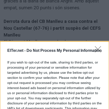
gràcies a la diana de Blanca Angrill. Amb aquest
empat, sumen 20 punts i són sisenes.
Derrota dura del CB Manlleu a casa contra el
Nou Castellar (67-76) i partit suspès del CEFS
Manlleu
El Bàsquet Manlleu va perdre de nou punts
aquesta jornada 14 de lliga contra el Nou
ElTer.net -
Do Not Process My Personal Information
Castellar. Els manlleuencs van començar per
davant al primer quart de tres punts, avantatge que
If you wish to opt-out of the sale, sharing to third parties, or
processing of your personal or sensitive information for
van perdre al segon període. Un partit igualat va
targeted advertising by us, please use the below opt-out
obrir un nou escenari al tercer període, que es van
section to confirm your selection. Please note that after your
endur novament els manlleuencs. Finalment, al
opt-out request is processed you may continue seeing
interest-based ads based on personal information utilized by
quart decisiu, els visitants van aprofitar el
us or personal information disclosed to third parties prior to
cansament del CB Manlleu i van culminar la
your opt-out. You may separately opt-out of the further
remuntada amb un parcial de 15 a 27.
disclosure of your personal information by third parties on the
IAB’s list of downstream participants. This information may