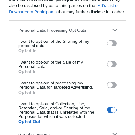
also be disclosed by us to third parties on the
IAB’s List of
Downstream Participants
that may further disclose it to other
third parties.
Please note that this website/app uses one or more Google
Personal Data Processing Opt Outs
ETIQUETES:
services and may gather and store information including but
not limited to your visit or usage behaviour. You may click to
I want to opt-out of the Sharing of my
personal data.
grant or deny consent to Google and its third-party tags to
Esports
Opted In
use your data for below specified purposes in below Google
consent section.
I want to opt-out of the Sale of my
Personal Data.
Opted In
I want to opt-out of processing my
Personal Data for Targeted Advertising.
Opted In
I want to opt-out of Collection, Use,
Retention, Sale, and/or Sharing of my
Personal Data that Is Unrelated with the
Purposes for which it was collected.
Opted Out
Google consents