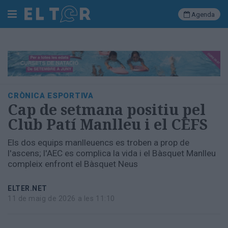
Agenda
Cerca
Portada
CRÒNICA ESPORTIVA
Societat
Cap de setmana positiu pel
Política
Club Patí Manlleu i el CEFS
Municipal
Economia
Els dos equips manlleuencs es troben a prop de
i
l'ascens; l'AEC es complica la vida i el Bàsquet Manlleu
empresa
compleix enfront el Bàsquet Neus
Cultura
Esports
ELTER.NET
Ràdio
11 de maig de 2026 a les 11:10
Manlleu