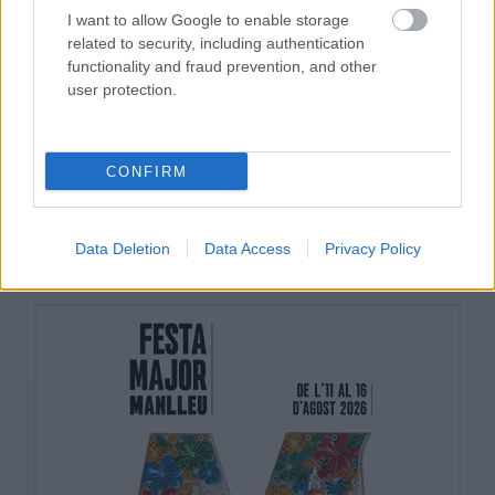
Club Bàsquet Parets amb l'objectiu de sumar la
I want to allow Google to enable storage
desena victòria del curs per tancar la temporada
related to security, including authentication
amb una alegria.
functionality and fraud prevention, and other
user protection.
CONFIRM
ETIQUETES:
Esports
Data Deletion
Data Access
Privacy Policy