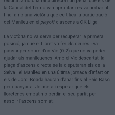
resultat amb una falta directa i un penal que els de
la Capital del Ter no van aprofitar i es va arribar al
final amb una victòria que certifica la participació
del Manlleu en el
playoff
d'ascens a OK Lliga.
La victòria no va servir per recuperar la primera
posició, ja que el Lloret va fer els deures i va
passar per sobre d'un Vic (0-2) que no va poder
ajudar als manlleuencs. Amb el Vic descartat, la
plaça d'ascens directe se la disputaran els de la
Selva i el Manlleu en una última jornada d'infart on
els de Jordi Boada hauran d'anar fins al País Basc
per guanyar al Jolaseta i esperar que els
lloretencs empatin o perdin el seu partit per
assolir l'ascens somiat.