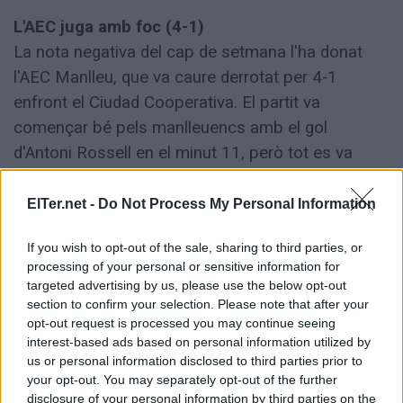
L'AEC juga amb foc (4-1)
La nota negativa del cap de setmana l'ha donat
l'AEC Manlleu, que va caure derrotat per 4-1
enfront el Ciudad Cooperativa. El partit va
començar bé pels manlleuencs amb el gol
d'Antoni Rossell en el minut 11, però tot es va
capgirar en el minut 44, quan Biel Blanco va anotar
l'empat a a les portes del descans. El gol va fer
ElTer.net -
Do Not Process My Personal Information
mal a l'equip perquè en l'inici de la segona meitat,
If you wish to opt-out of the sale, sharing to third parties, or
Blanco va fer més gran la ferida amb el 2-1. El
processing of your personal or sensitive information for
Manlleu va intentar reduir les diferències, però el
targeted advertising by us, please use the below opt-out
partit es va complicar més amb l'anotació de Luis
section to confirm your selection. Please note that after your
opt-out request is processed you may continue seeing
Serrano, al minut 82, que va deixar sense
interest-based ads based on personal information utilized by
esperances als de la Capital del Ter, que van veure
us or personal information disclosed to third parties prior to
com Bryan De Sokolow va tancar el partit amb el
your opt-out. You may separately opt-out of the further
disclosure of your personal information by third parties on the