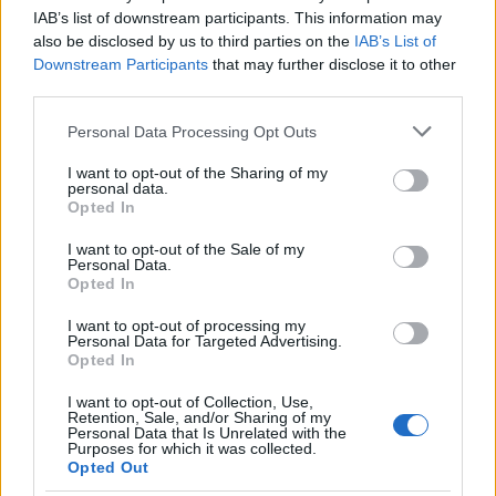
4-1.
IAB’s list of downstream participants. This information may
also be disclosed by us to third parties on the
IAB’s List of
La derrota complica les coses als quadribarrats i
Downstream Participants
that may further disclose it to other
third parties.
cauen en la dotzena posició, amb 35 punts, i es
troba a un sol punt de la zona de descens que el
Please note that this website/app uses one or more Google
Personal Data Processing Opt Outs
services and may gather and store information including but
marca la Unió Atlètica Horta quan resta un partit
not limited to your visit or usage behaviour. You may click to
I want to opt-out of the Sharing of my
perquè finalitzi el campionat. Els de Luis Gallego
personal data.
grant or deny consent to Google and its third-party tags to
Opted In
estan obligats a guanyar aquest cap de setmana
use your data for below specified purposes in below Google
consent section.
contra la Unió Esportiva Valls si no volen dependre
I want to opt-out of the Sale of my
Personal Data.
d'altres resultats per certificar la permanència a la
Opted In
Lliga Elit.
I want to opt-out of processing my
Personal Data for Targeted Advertising.
Opted In
I want to opt-out of Collection, Use,
El Bàsquet Manlleu passa per sobre del
Retention, Sale, and/or Sharing of my
Personal Data that Is Unrelated with the
Bàsquet Neus (90-68)
Purposes for which it was collected.
El sènior masculí del Bàsquet Manlleu es va
Opted Out