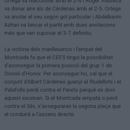
Ortega va reaccionar amb el 2-4 i Roger Vilaseca
va donar aire als de Cárdenas amb el 2-5. Ortega
va anotar el seu segon gol particular i Abdelkarim
Azhari va tancar el partit amb dues anotacions
més que van suposar el 3-7 definitiu.
La victòria dels manlleuencs i l'empat del
Montcada fa que el CEFS tingui la possibilitat
d'aconseguir la primera posició del grup 1 de
Divisió d'Honor. Per aconseguir-ho, cal que el
conjunt d'Albert Cárdenas guanyi al Riudellots i el
Palafolls perdi contra el Parets perquè es doni
aquest escenari. Si el Montcada empata o perd
contra el Sils, s'asseguraran la segona plaça que
el conduirà a l'ascens directe.