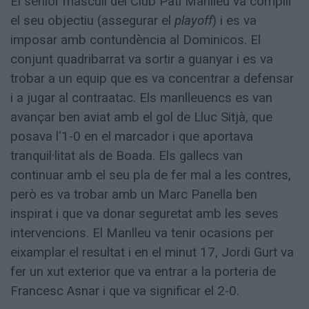
El sènior masculí del Club Patí Manlleu va complir
el seu objectiu (assegurar el
playoff
) i es va
imposar amb contundència al Dominicos. El
conjunt quadribarrat va sortir a guanyar i es va
trobar a un equip que es va concentrar a defensar
i a jugar al contraatac. Els manlleuencs es van
avançar ben aviat amb el gol de Lluc Sitjà, que
posava l'1-0 en el marcador i que aportava
tranquil·litat als de Boada. Els gallecs van
continuar amb el seu pla de fer mal a les contres,
però es va trobar amb un Marc Panella ben
inspirat i que va donar seguretat amb les seves
intervencions. El Manlleu va tenir ocasions per
eixamplar el resultat i en el minut 17, Jordi Gurt va
fer un xut exterior que va entrar a la porteria de
Francesc Asnar i que va significar el 2-0.