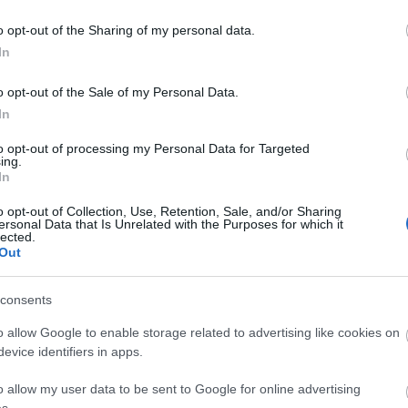
reacció no es va fer esperar. Tot seguit,
o opt-out of the Sharing of my personal data.
icanyol va capgirar el partit amb l'1-2. El
In
 va tornar a igualar el matx amb el 2-2.
 al descans amb l'empat, en el darrer
o opt-out of the Sale of my Personal Data.
In
terialitzar el 2-3. Un gol que va permetre
to opt-out of processing my Personal Data for Targeted
ing.
In
aseta que no volia renunciar a extreure
o opt-out of Collection, Use, Retention, Sale, and/or Sharing
tenir un penal que Aritz Redin no va
ersonal Data that Is Unrelated with the Purposes for which it
lected.
r i Rubén Martín va anotar el 2-4, que
Out
inut després, Barea va reduir diferències
fer el 3-5 definitiu. Els darrers deu
consents
 van defensar el resultat, aconseguint una
o allow Google to enable storage related to advertising like cookies on
evice identifiers in apps.
o allow my user data to be sent to Google for online advertising
ixos per pujar
. Els osonencs havien
s.