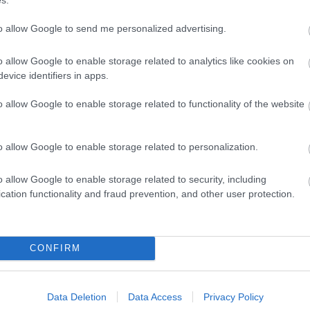
u partit contra el Mataró
. Els fets es van
to allow Google to send me personalized advertising.
ent davant un
Mataró
que va donar la
ampionat del grup Nord de Plata i
o allow Google to enable storage related to analytics like cookies on
evice identifiers in apps.
o allow Google to enable storage related to functionality of the website
el Mataró
dir recórrer a la federació per una
jugadors del Mataró
. Segons el conjunt
o allow Google to enable storage related to personalization.
el partit perquè va superar el nombre de
o allow Google to enable storage related to security, including
).
Si el recurs prosperés, el Lloret es
cation functionality and fraud prevention, and other user protection.
eu passaria a ser segon classificat i
contra el Club Patí Vilafranca
.
CONFIRM
 (6-2)
ar a l'altura de les circumstàncies i
es va
Data Deletion
Data Access
Privacy Policy
elkarim Azhari va obrir la festa al primer