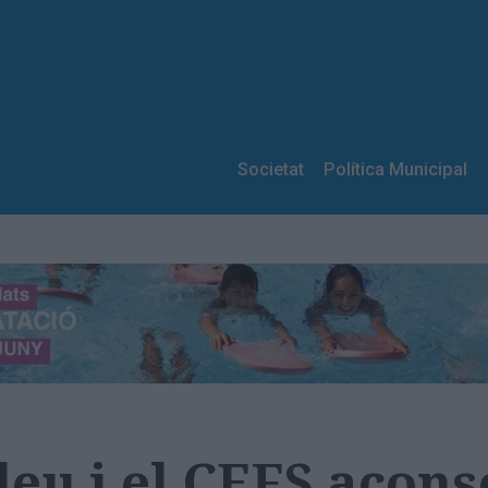
Societat
Política Municipal
leu i el CEFS acon