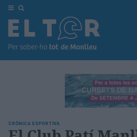
Cerca
Portada
Societat
Política
Municipal
Economia
i
empresa
Cultura
Esports
Ràdio
CRÒNICA ESPORTIVA
Manlleu
El Club Patí Manl