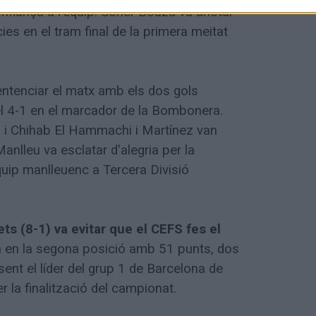
onfiança a l'equip. Soher Bouza va anotar
cies en el tram final de la primera meitat
ntenciar el matx amb els dos gols
el 4-1 en el marcador de la Bombonera.
2 i Chihab El Hammachi i Martínez van
Manlleu va esclatar d'alegria per la
uip manlleuenc a Tercera Divisió
ets (8-1) va evitar que el CEFS fes el
 en la segona posició amb 51 punts, dos
ent el líder del grup 1 de Barcelona de
 la finalització del campionat.