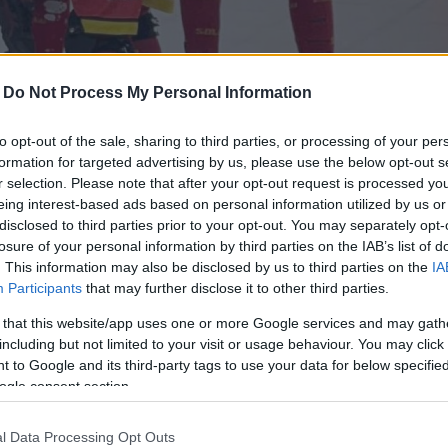
í Manlleu
-
Do Not Process My Personal Information
to opt-out of the sale, sharing to third parties, or processing of your per
i el
primer equip del CEFS
han assolit els
formation for targeted advertising by us, please use the below opt-out s
guanyar els seus compromisos. El
r selection. Please note that after your opt-out request is processed y
eing interest-based ads based on personal information utilized by us or
a (3-5) i torna a
OK Lliga
per la porta gran
disclosed to third parties prior to your opt-out. You may separately opt-
uanyant el Riudellots (6-2) en un cap de
losure of your personal information by third parties on the IAB’s list of
. This information may also be disclosed by us to third parties on the
IA
Participants
that may further disclose it to other third parties.
 that this website/app uses one or more Google services and may gath
including but not limited to your visit or usage behaviour. You may click 
a i cella que havia d'anar al País Basc a
 to Google and its third-party tags to use your data for below specifi
 un equip que s'havia guanyat el respecte
ogle consent section.
 a Plata. Les coses van començar
i el gol de Fernando Barea, que va
l Data Processing Opt Outs