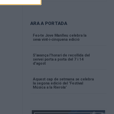
ARA A PORTADA
Fes‑te Jove Manlleu celebra la
seva vint‑i‑cinquena edició
S'avança l'horari de recollida del
servei porta a porta del 7 i 14
d'agost
Aquest cap de setmana se celebra
la segona edició del 'Festival
Música a la Rierola'