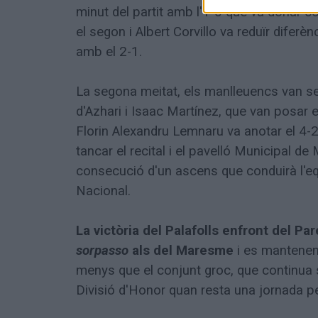
minut del partit amb l'1-0 que va donar c
el segon i Albert Corvillo va reduïr diferèn
amb el 2-1.
La segona meitat, els manlleuencs van se
d'Azhari i Isaac Martínez, que van posar 
Florin Alexandru Lemnaru va anotar el 4-
tancar el recital i el pavelló Municipal de 
consecució d'un ascens que conduirà l'eq
Nacional.
La victòria del Palafolls enfront del Par
sorpasso
als del Maresme
i es mantenen
menys que el conjunt groc, que continua s
Divisió d'Honor quan resta una jornada per