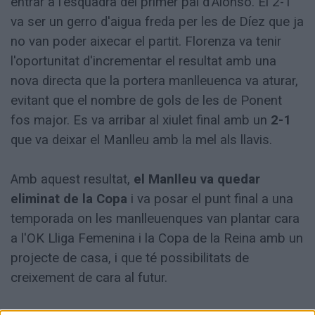
entrar a l'esquadra del primer pal d'Alonso. El 2-1
va ser un gerro d'aigua freda per les de Díez que ja
no van poder aixecar el partit. Florenza va tenir
l'oportunitat d'incrementar el resultat amb una
nova directa que la portera manlleuenca va aturar,
evitant que el nombre de gols de les de Ponent
fos major. Es va arribar al xiulet final amb un
2-1
que va deixar el Manlleu amb la mel als llavis.
Amb aquest resultat,
el Manlleu va quedar
eliminat de la Copa
i va posar el punt final a una
temporada on les manlleuenques van plantar cara
a l'OK Lliga Femenina i la Copa de la Reina amb un
projecte de casa, i que té possibilitats de
creixement de cara al futur.