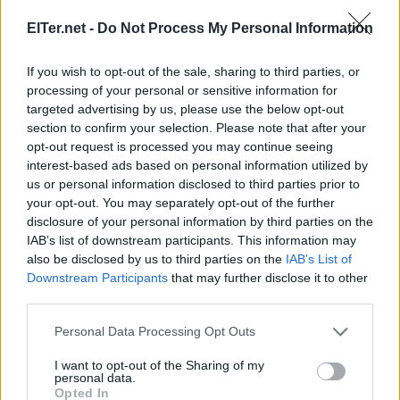
El Bàsquet Manlleu descendeix a Primera
Territorial (69-56)
ElTer.net -
Do Not Process My Personal Information
La crònica més negativa ens el va deixar el
sènior
If you wish to opt-out of the sale, sharing to third parties, or
masculí del Bàsquet Manlleu
, que va caure
processing of your personal or sensitive information for
derrotat per
69-56 contra el Club Bàsquet
targeted advertising by us, please use the below opt-out
Parets
. El matx va portar els de la Capital del Ter a
section to confirm your selection. Please note that after your
opt-out request is processed you may continue seeing
anar a remolc durant tot el partit. Els manlleuencs
interest-based ads based on personal information utilized by
no es van imposar en els dos primers quarts i
van
us or personal information disclosed to third parties prior to
arribar al descans amb el 33-29
. La segona
your opt-out. You may separately opt-out of the further
disclosure of your personal information by third parties on the
meitat,
el 20-9 del tercer quart
va condemnar el
IAB’s list of downstream participants. This information may
Manlleu a la derrota. Guanyar en el darrer quart no
also be disclosed by us to third parties on the
IAB’s List of
va servir per canviar el signe del partit i es va
Downstream Participants
that may further disclose it to other
third parties.
arribar al final amb el 69-56.
Please note that this website/app uses one or more Google
Personal Data Processing Opt Outs
services and may gather and store information including but
La derrota condemna als serpents a la
penúltima
not limited to your visit or usage behaviour. You may click to
I want to opt-out of the Sharing of my
plaça del grup 6 de Segona Catalana
, amb
nou
personal data.
grant or deny consent to Google and its third-party tags to
Opted In