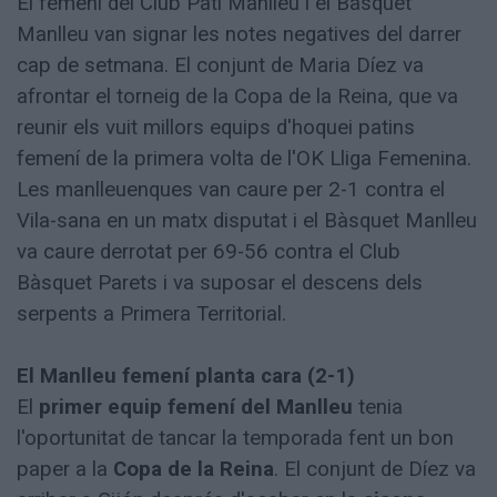
El femení del Club Patí Manlleu i el Bàsquet
Manlleu van signar les notes negatives del darrer
cap de setmana. El conjunt de Maria Díez va
afrontar el torneig de la Copa de la Reina, que va
reunir els vuit millors equips d'hoquei patins
femení de la primera volta de l'OK Lliga Femenina.
Les manlleuenques van caure per 2-1 contra el
Vila-sana en un matx disputat i el Bàsquet Manlleu
va caure derrotat per 69-56 contra el Club
Bàsquet Parets i va suposar el descens dels
serpents a Primera Territorial.
El Manlleu femení planta cara (2-1)
El
primer equip femení del Manlleu
tenia
l'oportunitat de tancar la temporada fent un bon
paper a la
Copa de la Reina
. El conjunt de Díez va