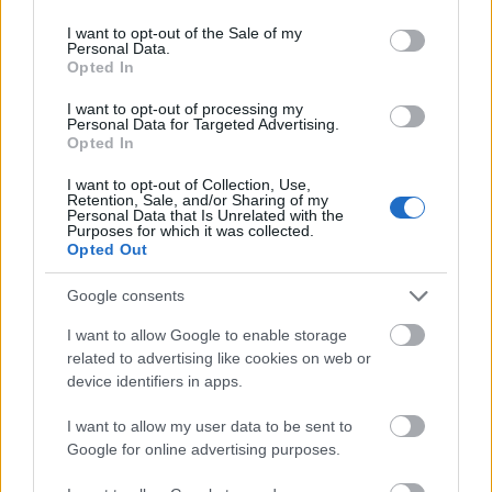
victòries i disset derrotes
, i els manlleuencs
use your data for below specified purposes in below Google
consent section.
descendeixen a Primera Territorial
després
I want to opt-out of the Sale of my
Personal Data.
d'una temporada irregular en què no han estat
Opted In
capaços d'estar entre els millors de la seva
I want to opt-out of processing my
categoria.
Personal Data for Targeted Advertising.
Opted In
I want to opt-out of Collection, Use,
Retention, Sale, and/or Sharing of my
Personal Data that Is Unrelated with the
Purposes for which it was collected.
ETIQUETES:
Opted Out
Google consents
Esports
I want to allow Google to enable storage
related to advertising like cookies on web or
device identifiers in apps.
I want to allow my user data to be sent to
Google for online advertising purposes.