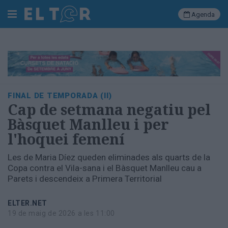
Agenda
Cerca
Portada
FINAL DE TEMPORADA (II)
Societat
Cap de setmana negatiu pel
Política
Bàsquet Manlleu i per
Municipal
l'hoquei femení
Economia
i
Les de Maria Díez queden eliminades als quarts de la
empresa
Copa contra el Vila-sana i el Bàsquet Manlleu cau a
Cultura
Parets i descendeix a Primera Territorial
Esports
Ràdio
ELTER.NET
Manlleu
19 de maig de 2026 a les 11:00