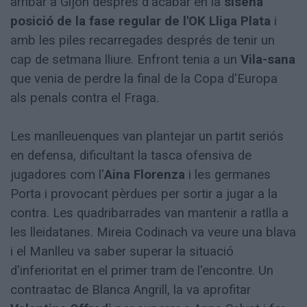
arribar a Gijón després d'acabar en la
sisena
posició de la fase regular de l'OK Lliga Plata
i
amb les piles recarregades després de tenir un
cap de setmana lliure. Enfront tenia a un
Vila-sana
que venia de perdre la final de la Copa d'Europa
als penals contra el Fraga.
Les manlleuenques van plantejar un partit seriós
en defensa, dificultant la tasca ofensiva de
jugadores com l'
Aina Florenza
i les germanes
Porta i provocant pèrdues per sortir a jugar a la
contra. Les quadribarrades van mantenir a ratlla a
les lleidatanes. Mireia Codinach va veure una blava
i el Manlleu va saber superar la situació
d'inferioritat en el primer tram de l'encontre. Un
contraatac de Blanca Angrill, la va aprofitar