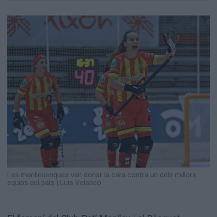
Totes
les
notícies
Les manlleuenques van donar la cara contra un dels millors
equips del país
|
Luis Velasco