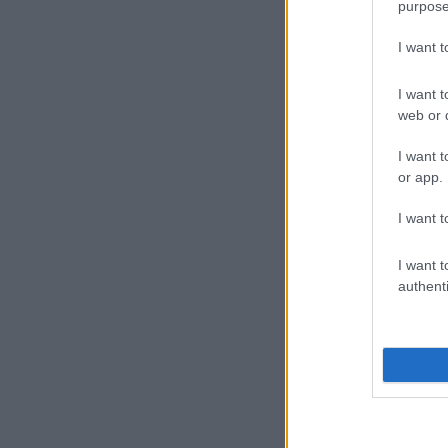
purpose
I want 
I want t
web or d
I want t
or app.
I want t
I want t
authenti