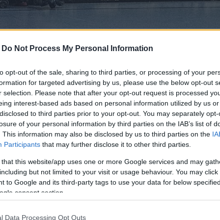
s i el campionat del grup Nord
|
Enric Segura
-
Do Not Process My Personal Information
to opt-out of the sale, sharing to third parties, or processing of your per
ció de la
mesura cautelar sol·licitada al
formation for targeted advertising by us, please use the below opt-out s
), òrgan que està adscrit al Consejo
r selection. Please note that after your opt-out request is processed y
eing interest-based ads based on personal information utilized by us or
nicat, el club quadribarrat ha explicat que
disclosed to third parties prior to your opt-out. You may separately opt-
'ascens, que s'havia de disputar aquest
losure of your personal information by third parties on the IAB’s list of
ins a nova resolució
i es troba a l'espera
. This information may also be disclosed by us to third parties on the
IA
Participants
that may further disclose it to other third parties.
s organismes competents.
 that this website/app uses one or more Google services and may gath
including but not limited to your visit or usage behaviour. You may click 
yola de Patinatge la suspensió del matx.
 to Google and its third-party tags to use your data for below specifi
nciat a través d'un altre comunicat.
ogle consent section.
e totes les persones que hagin adquirit o
l Data Processing Opt Outs