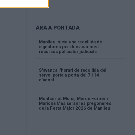
ARA A PORTADA
Manlleu inicia una recollida de
signatures per demanar més
recursos policials i judicials
S'avança l'horari de recollida del
servei porta a porta del 7 i 14
d'agost
Montserrat Muns, Mercè Forner i
Mariona Mas seran les pregoneres
de la Festa Major 2026 de Manlleu