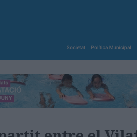
Societat
Política Municipal
artit entre el Vila