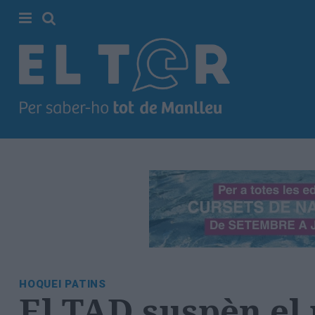
Cerca
Portada
Societat
Política
Municipal
Economia
i
empresa
Cultura
Esports
Ràdio
HOQUEI PATINS
Manlleu
El TAD suspèn el p