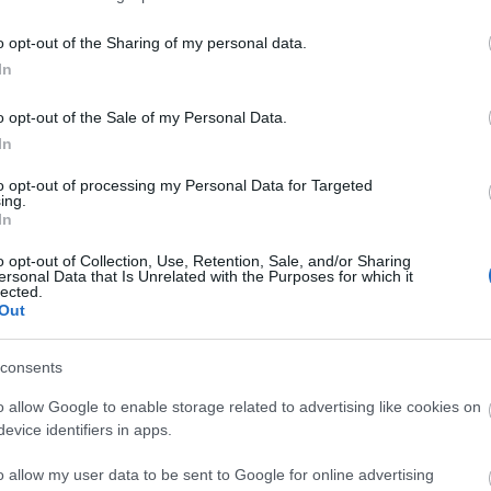
torn de l'import o podran mantenir la
o opt-out of the Sharing of my personal data.
a situació, que es preveu que es produeixi
In
uperen els drets que s'havien guanyat a la
o opt-out of the Sale of my Personal Data.
In
to opt-out of processing my Personal Data for Targeted
ing.
In
o opt-out of Collection, Use, Retention, Sale, and/or Sharing
ersonal Data that Is Unrelated with the Purposes for which it
lected.
Out
consents
o allow Google to enable storage related to advertising like cookies on
evice identifiers in apps.
o allow my user data to be sent to Google for online advertising