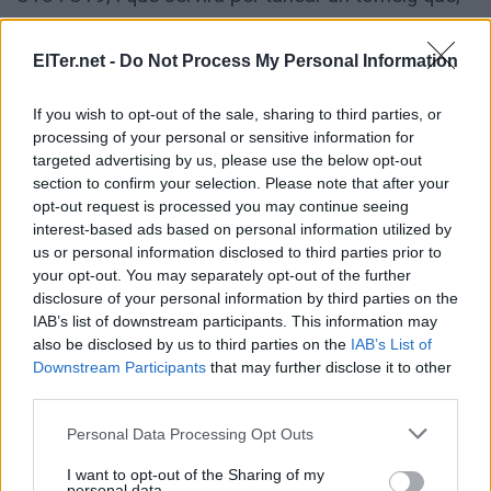
un any més, tornarà a portar futbol de qualitat a la
Capital del Ter.
ElTer.net -
Do Not Process My Personal Information
If you wish to opt-out of the sale, sharing to third parties, or
Podeu consultar els dies i els horaris dels partits
processing of your personal or sensitive information for
que es disputaran en el Municipal en el
calendari
targeted advertising by us, please use the below opt-out
de partits.
section to confirm your selection. Please note that after your
opt-out request is processed you may continue seeing
interest-based ads based on personal information utilized by
us or personal information disclosed to third parties prior to
your opt-out. You may separately opt-out of the further
disclosure of your personal information by third parties on the
ETIQUETES:
IAB’s list of downstream participants. This information may
also be disclosed by us to third parties on the
IAB’s List of
Esports
Downstream Participants
that may further disclose it to other
third parties.
Please note that this website/app uses one or more Google
Personal Data Processing Opt Outs
services and may gather and store information including but
not limited to your visit or usage behaviour. You may click to
I want to opt-out of the Sharing of my
personal data.