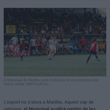
Totes
les
notícies
El Municipal de Manlleu serà testimoni de les promeses del
futbol català
|
MICFootFem
L'esport no s'atura a Manlleu. Aquest cap de
setmana,
el Municipal acollirà partits de les