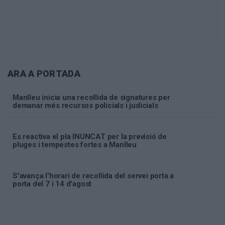
ARA A PORTADA
Manlleu inicia una recollida de signatures per
demanar més recursos policials i judicials
Es reactiva el pla INUNCAT per la previsió de
pluges i tempestes fortes a Manlleu
S'avança l'horari de recollida del servei porta a
porta del 7 i 14 d'agost