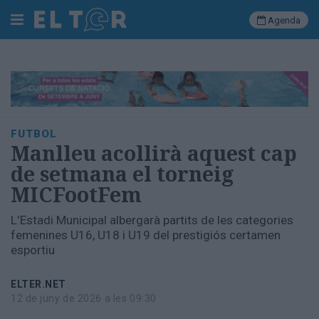
Agenda
Cerca
Portada
FUTBOL
Societat
Manlleu acollirà aquest cap
Política
de setmana el torneig
Municipal
MICFootFem
Economia
i
L'Estadi Municipal albergarà partits de les categories
empresa
femenines U16, U18 i U19 del prestigiós certamen
Cultura
esportiu
Esports
Ràdio
ELTER.NET
Manlleu
12 de juny de 2026 a les 09:30