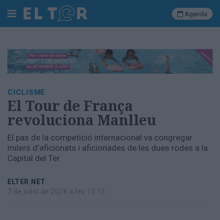
Agenda
Cerca
Portada
CICLISME
Societat
El Tour de França
Política
revoluciona Manlleu
Municipal
Economia
El pas de la competició internacional va congregar
i
milers d'aficionats i aficionades de les dues rodes a la
empresa
Capital del Ter
Cultura
Esports
ELTER.NET
Ràdio
7 de juliol de 2026 a les 13:15
Manlleu