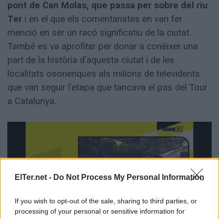
pont de Can Molas, que passa per sobre del riu
Ter
i en el que els comentaristes en van fer
menció en ser un racó significatiu de la ciutat.
També es va aprofitar per donar a conèixer una
part de la història d'aquesta ciutat i de les
localitats osonenques als milions de televidents
que van seguir l'etapa que tancava el pas del Tour
a Catalunya.
ElTer.net -
Do Not Process My Personal Information
If you wish to opt-out of the sale, sharing to third parties, or
processing of your personal or sensitive information for