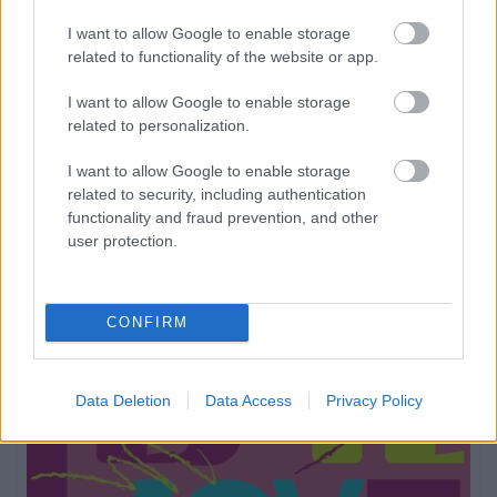
I want to allow Google to enable storage
NOTÍCIES RELACIONADES
related to functionality of the website or app.
FA 4 SETMANES
I want to allow Google to enable storage
Galeria D'IMATGES: EL PAS DEL TOUR A MANLLEU.
related to personalization.
Foto: Manel Pablo (Grup Fotogràfic Manlleu)
FA 4 SETMANES
I want to allow Google to enable storage
Galeria D'IMATGES: El PAS DEL TOUR A MANLLEU (II).
related to security, including authentication
Fotos: Joan Navarro (Grup Fotogràfic Manlleu)
functionality and fraud prevention, and other
user protection.
FA 4 SETMANES
Galeria D'IMATGES: EL PAS DEL TOUR A MANLLEU (III).
Fotos: Albert Pedro (Grup Fotogràfic Manlleu)
CONFIRM
Data Deletion
Data Access
Privacy Policy