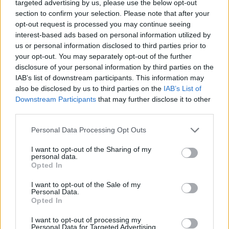
Imatge de la senyal del Tour al Pont de Can Molas
targeted advertising by us, please use the below opt-out
section to confirm your selection. Please note that after your
opt-out request is processed you may continue seeing
interest-based ads based on personal information utilized by
us or personal information disclosed to third parties prior to
your opt-out. You may separately opt-out of the further
disclosure of your personal information by third parties on the
IAB’s list of downstream participants. This information may
ETIQUETES:
also be disclosed by us to third parties on the
IAB’s List of
Downstream Participants
that may further disclose it to other
Esports
third parties.
Please note that this website/app uses one or more Google
Personal Data Processing Opt Outs
services and may gather and store information including but
not limited to your visit or usage behaviour. You may click to
I want to opt-out of the Sharing of my
personal data.
grant or deny consent to Google and its third-party tags to
Opted In
use your data for below specified purposes in below Google
consent section.
I want to opt-out of the Sale of my
Personal Data.
Opted In
I want to opt-out of processing my
Personal Data for Targeted Advertising.