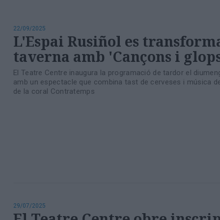
Totes
les
notícies
22/09/2025
L'Espai Rusiñol es transform
taverna amb 'Cançons i glops
El Teatre Centre inaugura la programació de tardor el diume
amb un espectacle que combina tast de cerveses i música de
de la coral Contratemps
29/07/2025
El Teatre Centre obre inscri