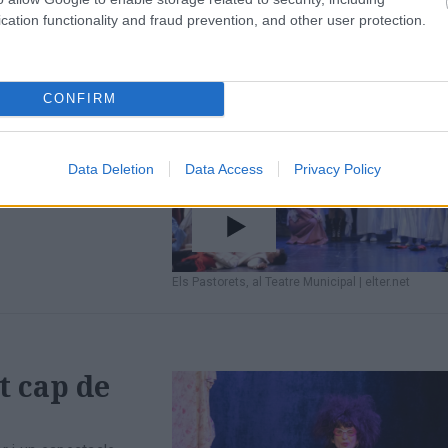
cation functionality and fraud prevention, and other user protection.
s de
CONFIRM
ció Teatre Centre
Data Deletion
Data Access
Privacy Policy
Els Pastorets, al Teatre Municipal
|
elter.net
t cap de