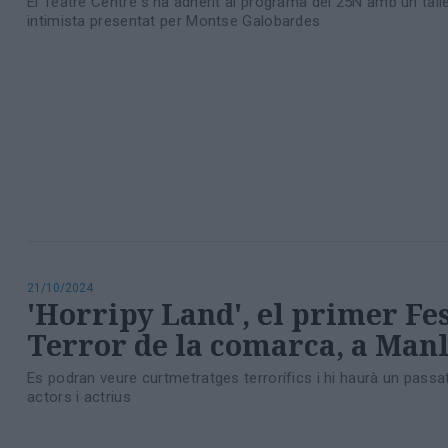
El Teatre Centre s'ha adherit al programa del 25N amb un tall
intimista presentat per Montse Galobardes
21/10/2024
'Horripy Land', el primer Fes
Terror de la comarca, a Man
Es podran veure curtmetratges terrorífics i hi haurà un passa
actors i actrius