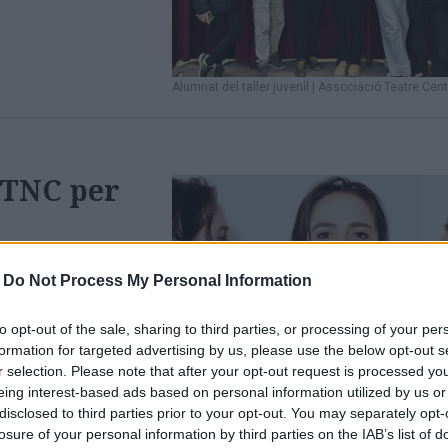
Alumnat del taller juvenil
|
Associació Teatre Cent
l TNC per
 organitzat una
ior visita al TNC
-
Do Not Process My Personal Information
to opt-out of the sale, sharing to third parties, or processing of your per
'Marie, la roja' de Rosa Maria Arquimbau
|
TNC
formation for targeted advertising by us, please use the below opt-out s
r selection. Please note that after your opt-out request is processed y
eing interest-based ads based on personal information utilized by us or
disclosed to third parties prior to your opt-out. You may separately opt-
losure of your personal information by third parties on the IAB’s list of
 món a