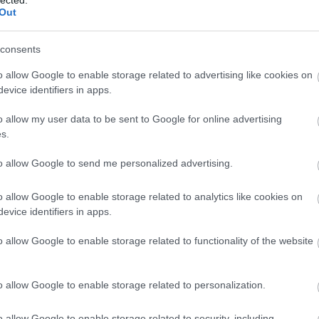
Out
consents
El grup de joves actors de l'obra Catalunya S.A
|
J
o allow Google to enable storage related to advertising like cookies on
/ Associació Teatre Centre
evice identifiers in apps.
o allow my user data to be sent to Google for online advertising
s.
m a gom
to allow Google to send me personalized advertising.
o allow Google to enable storage related to analytics like cookies on
res sessions el
evice identifiers in apps.
o allow Google to enable storage related to functionality of the website
o allow Google to enable storage related to personalization.
Un instant d'una de les funcions
|
Joan Parera / 
Teatre Centre
o allow Google to enable storage related to security, including