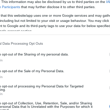
. This information may also be disclosed by us to third parties on the
IA
Participants
that may further disclose it to other third parties.
 that this website/app uses one or more Google services and may gath
including but not limited to your visit or usage behaviour. You may click 
 to Google and its third-party tags to use your data for below specifi
ogle consent section.
l Data Processing Opt Outs
El Tast de Whisky a l'Espai Rusiñol el dissabte 22 
o opt-out of the Sharing of my personal data.
Associació Teatre Centre
In
o opt-out of the Sale of my Personal Data.
In
sta del
to opt-out of processing my Personal Data for Targeted
ing.
In
rtir del dissabte 15
o opt-out of Collection, Use, Retention, Sale, and/or Sharing
ersonal Data that Is Unrelated with the Purposes for which it
lected.