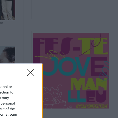
re
sonal or
ection to
ou may
 personal
out of the
 downstream