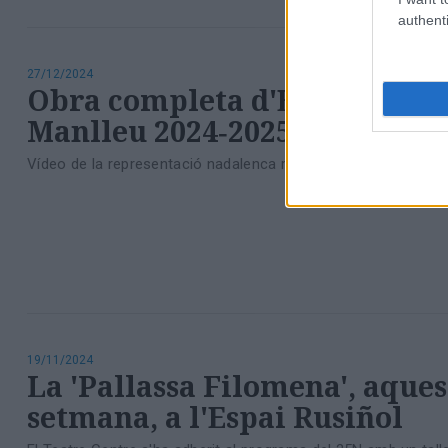
authenti
27/12/2024
Obra completa d'Els Pastoret
Manlleu 2024‑2025
Vídeo de la representació nadalenca realitzada per l'Associa
19/11/2024
La 'Pallassa Filomena', aques
setmana, a l'Espai Rusiñol