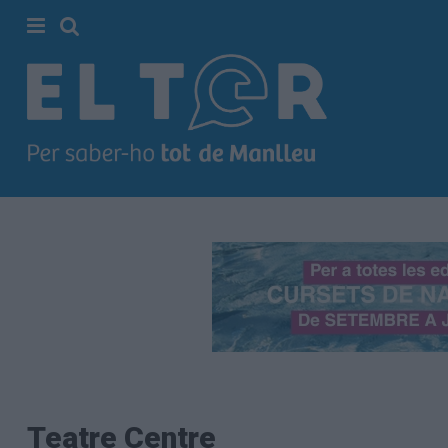
Cerca
Portada
Societat
Política
Municipal
Economia
i
empresa
Cultura
Esports
Ràdio
Manlleu
Teatre Centre