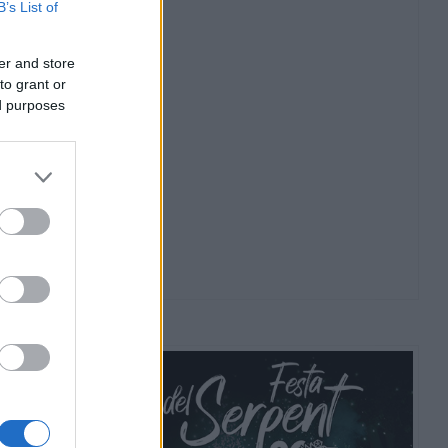
B’s List of
er and store
to grant or
ed purposes
de febrer
|