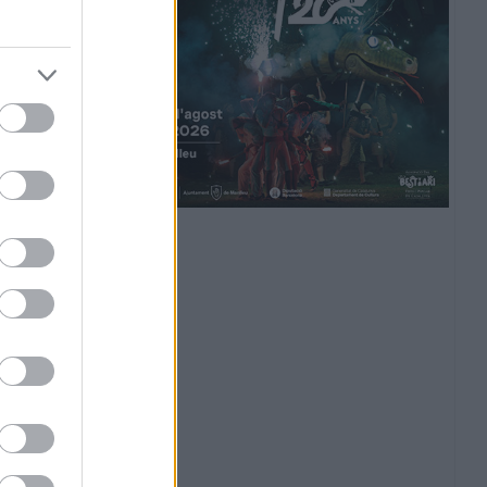
oan Parera
Associació