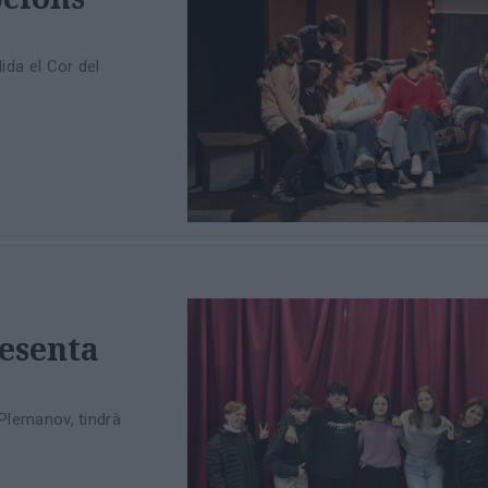
lida el Cor del
resenta
 Plemanov, tindrà