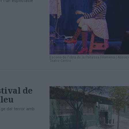
er i un espectacle
Escena de l'obra de la Pallassa Filomena
|
Associ
Teatre Centre
tival de
lleu
tge del terror amb