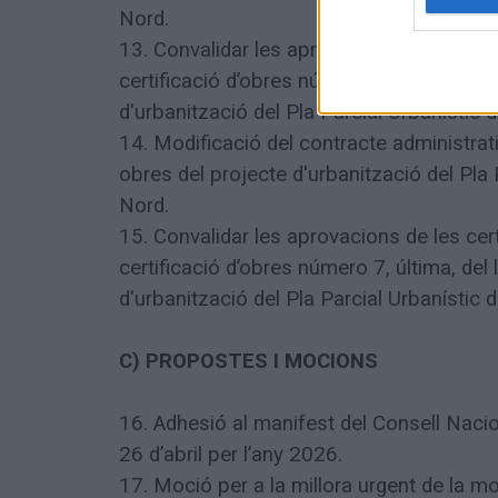
Nord.
13. Convalidar les aprovacions de les cert
certificació d’obres número 21, última, de
d'urbanització del Pla Parcial Urbanístic 
14. Modificació del contracte administrat
obres del projecte d'urbanització del Pla 
Nord.
15. Convalidar les aprovacions de les cert
certificació d’obres número 7, última, del
d'urbanització del Pla Parcial Urbanístic 
C) PROPOSTES I MOCIONS
16. Adhesió al manifest del Consell Naciona
26 d’abril per l’any 2026.
17. Moció per a la millora urgent de la mob