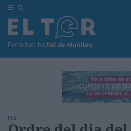
Cerca
Portada
Societat
Política
Municipal
Economia
i
empresa
Cultura
Esports
Ràdio
PLE
Manlleu
Ordre del dia del