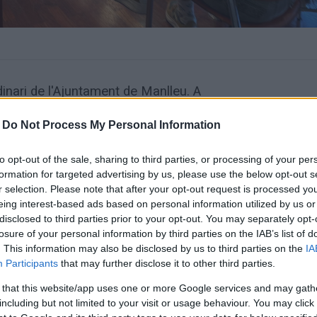
dinari de l'Ajuntament de Manlleu. A
 la sessió.
-
Do Not Process My Personal Information
anal de Youtube de l'Ajuntament i de Ràdio
to opt-out of the sale, sharing to third parties, or processing of your per
formation for targeted advertising by us, please use the below opt-out s
 DEL PLE DE L'AJUNTAMENT
r selection. Please note that after your opt-out request is processed y
eing interest-based ads based on personal information utilized by us or
disclosed to third parties prior to your opt-out. You may separately opt-
a de la Vila de Manlleu
losure of your personal information by third parties on the IAB’s list of
. This information may also be disclosed by us to third parties on the
IA
Participants
that may further disclose it to other third parties.
 that this website/app uses one or more Google services and may gath
including but not limited to your visit or usage behaviour. You may click 