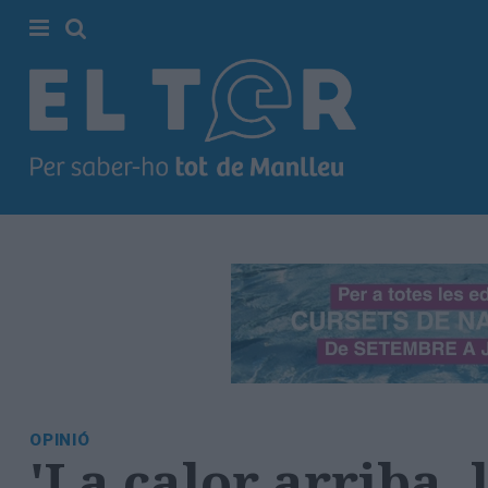
Cerca
Portada
Societat
Política
Municipal
Economia
i
empresa
Cultura
Esports
Ràdio
OPINIÓ
Manlleu
'La calor arriba, 