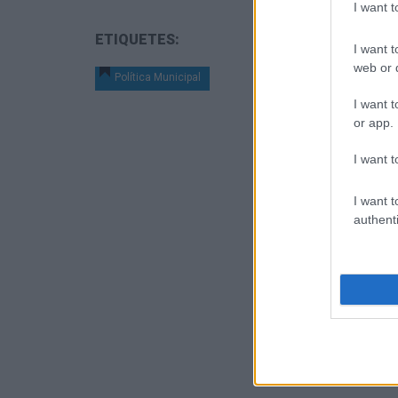
I want 
ETIQUETES:
I want t
web or d
Política Municipal
I want t
or app.
I want t
I want t
authenti