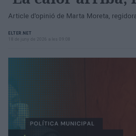
Totes
les
Article d'opinió de Marta Moreta, regidora
notícies
ELTER.NET
18 de juny de 2026 a les 09:08