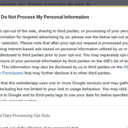
passés res. Estem a mitjans de juny, la
robem amb el panorama de cada any: la
-
Do Not Process My Personal Information
n “perquè sempre s’ha fet així”. El
tes populars, i els regidors de govern
to opt-out of the sale, sharing to third parties, or processing of your per
nova realitat.
formation for targeted advertising by us, please use the below opt-out s
r selection. Please note that after your opt-out request is processed y
eing interest-based ads based on personal information utilized by us or
alunya ho diuen clarament: la temperatura
disclosed to third parties prior to your opt-out. You may separately opt-
graus en els pròxims anys.
losure of your personal information by third parties on the IAB’s list of
. This information may also be disclosed by us to third parties on the
IA
Participants
that may further disclose it to other third parties.
estiu pur i dur. Passar les primeres setmanes
 that this website/app uses one or more Google services and may gath
brir, és gairebé un càstig per als
including but not limited to your visit or usage behaviour. You may click 
ctivar aquest equipament a principis de
 to Google and its third-party tags to use your data for below specifi
 setembre. Avui dia, la piscina ja no és
ogle consent section.
 és un servei de salut pública essencial
l Data Processing Opt Outs