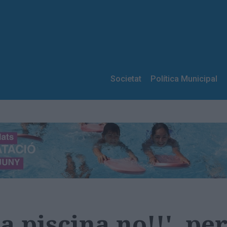
Societat
Política Municipal
la piscina no!!', p