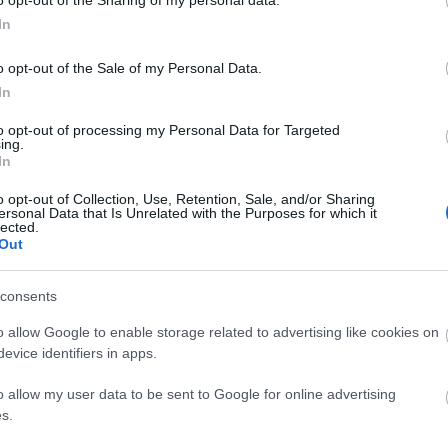
o opt-out of the Sharing of my personal data.
a la ciutat. Estem en plena onada de calor i,
In
íem de saber perfectament on són i quan
o opt-out of the Sale of my Personal Data.
ot deixar aquesta informació per a l'últim
In
d'aquest any? Quins horaris faran? Quins
Ter o als barris? Que els responsables
to opt-out of processing my Personal Data for Targeted
ing.
abans que arribés la calor és una falta de
In
t gran, els malalts crònics i els nens, que
o opt-out of Collection, Use, Retention, Sale, and/or Sharing
atures.
ersonal Data that Is Unrelated with the Purposes for which it
lected.
Out
 a l'últim minut. L'equip de govern té
s climàtics i el calendari de la piscina
consents
at. Ja n'hi ha prou de mirar el santoral;
o allow Google to enable storage related to advertising like cookies on
tuar com un govern modern i previsor. La
evice identifiers in apps.
stres dirigents polítics es despertin per
o allow my user data to be sent to Google for online advertising
s.