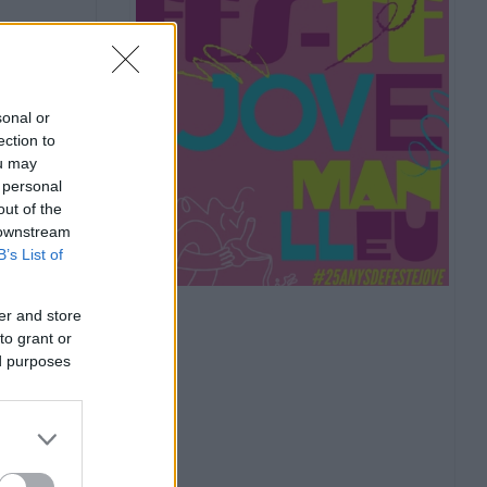
sonal or
ection to
ou may
 personal
out of the
 downstream
B’s List of
er and store
to grant or
ed purposes