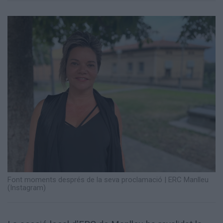
Totes
les
notícies
Font moments després de la seva proclamació
|
ERC Manlleu
(Instagram)