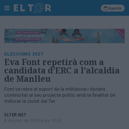
Agenda
Cerca
Portada
ELECCIONS 2027
Societat
Eva Font repetirà com a
Política
candidata d'ERC a l'alcaldia
Municipal
de Manlleu
Economia
i
Font va rebre el suport de la militància i donarà
empresa
continuïtat al seu projecte polític amb la finalitat de
Cultura
millorar la ciutat del Ter
Esports
Ràdio
ELTER.NET
Manlleu
8 de juliol de 2026 a les 13:50