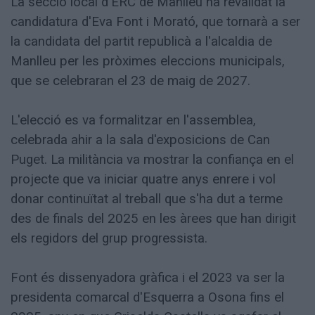
La secció local d'ERC de Manlleu ha revalidat la
candidatura d'Eva Font i Morató, que tornarà a ser
la candidata del partit republicà a l'alcaldia de
Manlleu per les pròximes eleccions municipals,
que se celebraran el 23 de maig de 2027.
L'elecció es va formalitzar en l'assemblea,
celebrada ahir a la sala d'exposicions de Can
Puget. La militància va mostrar la confiança en el
projecte que va iniciar quatre anys enrere i vol
donar continuïtat al treball que s'ha dut a terme
des de finals del 2025 en les àrees que han dirigit
els regidors del grup progressista.
Font és dissenyadora gràfica i el 2023 va ser la
presidenta comarcal d'Esquerra a Osona fins el