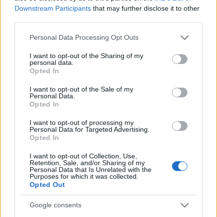
Downstream Participants
that may further disclose it to other
third parties.
Please note that this website/app uses one or more Google
Personal Data Processing Opt Outs
services and may gather and store information including but
not limited to your visit or usage behaviour. You may click to
I want to opt-out of the Sharing of my
personal data.
grant or deny consent to Google and its third-party tags to
Opted In
use your data for below specified purposes in below Google
consent section.
I want to opt-out of the Sale of my
Personal Data.
Opted In
I want to opt-out of processing my
Personal Data for Targeted Advertising.
Opted In
I want to opt-out of Collection, Use,
Retention, Sale, and/or Sharing of my
Personal Data that Is Unrelated with the
Purposes for which it was collected.
Opted Out
Google consents