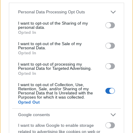
third parties.
Please note that this website/app uses one or more Google
Personal Data Processing Opt Outs
services and may gather and store information including but
not limited to your visit or usage behaviour. You may click to
I want to opt-out of the Sharing of my
personal data.
grant or deny consent to Google and its third-party tags to
Opted In
use your data for below specified purposes in below Google
consent section.
I want to opt-out of the Sale of my
Personal Data.
Opted In
I want to opt-out of processing my
Personal Data for Targeted Advertising.
Opted In
I want to opt-out of Collection, Use,
Retention, Sale, and/or Sharing of my
Personal Data that Is Unrelated with the
Purposes for which it was collected.
Opted Out
Google consents
I want to allow Google to enable storage
related to advertising like cookies on web or