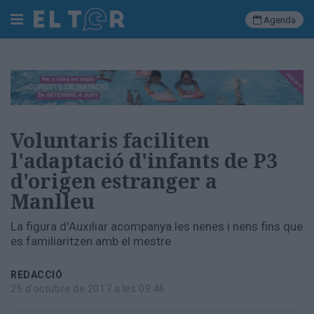
Agenda
Cerca
Portada
Voluntaris faciliten
Societat
l'adaptació d'infants de P3
Política
d'origen estranger a
Municipal
Economia
Manlleu
i
empresa
La figura d'Auxiliar acompanya les nenes i nens fins que
Cultura
es familiaritzen amb el mestre
Esports
Ràdio
REDACCIÓ
Manlleu
25 d'octubre de 2017 a les 09:46