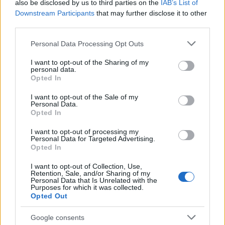
also be disclosed by us to third parties on the
IAB’s List of
Downstream Participants
that may further disclose it to other
third parties.
Please note that this website/app uses one or more Google
Personal Data Processing Opt Outs
services and may gather and store information including but
not limited to your visit or usage behaviour. You may click to
I want to opt-out of the Sharing of my
personal data.
grant or deny consent to Google and its third-party tags to
Opted In
use your data for below specified purposes in below Google
consent section.
I want to opt-out of the Sale of my
Personal Data.
Opted In
I want to opt-out of processing my
Personal Data for Targeted Advertising.
Opted In
I want to opt-out of Collection, Use,
Retention, Sale, and/or Sharing of my
Personal Data that Is Unrelated with the
Purposes for which it was collected.
Opted Out
Google consents