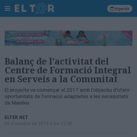
Agenda
Cerca
Portada
Balanç de l'activitat del
Societat
Centre de Formació Integral
Política
en Serveis a la Comunitat
Municipal
Economia
El projecte va començar el 2017 amb l'objectiu d'oferir
i
oportunitats de formació adaptades a les necessitats
empresa
de Manlleu
Cultura
Esports
ELTER.NET
Ràdio
26 d'octubre de 2019 a les 12:08
Manlleu