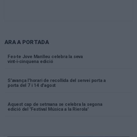
ARA A PORTADA
Fes‑te Jove Manlleu celebra la seva
vint‑i‑cinquena edició
S'avança l'horari de recollida del servei porta a
porta del 7 i 14 d'agost
Aquest cap de setmana se celebra la segona
edició del 'Festival Música a la Rierola'