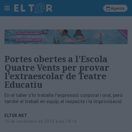
Agenda
Cerca
Portada
Portes obertes a l'Escola
Societat
Quatre Vents per provar
Política
l'extraescolar de Teatre
Municipal
Economia
Educatiu
i
empresa
En el taller s'hi treballa l'expressió corporal i oral, però
Cultura
també el treball en equip, el respecte i la improvisació
Esports
Ràdio
ELTER.NET
Manlleu
16 de novembre de 2019 a les 18:14