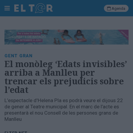
Agenda
Cerca
Portada
GENT GRAN
Societat
El monòleg ‘Edats invisibles’
Política
arriba a Manlleu per
Municipal
trencar els prejudicis sobre
Economia
l’edat
i
empresa
L’espectacle d'Helena Pla es podrà veure el dijous 22
Cultura
de gener al Teatre municipal. En el marc de l’acte es
Esports
presentarà el nou Consell de les persones grans de
Ràdio
Manlleu
Manlleu