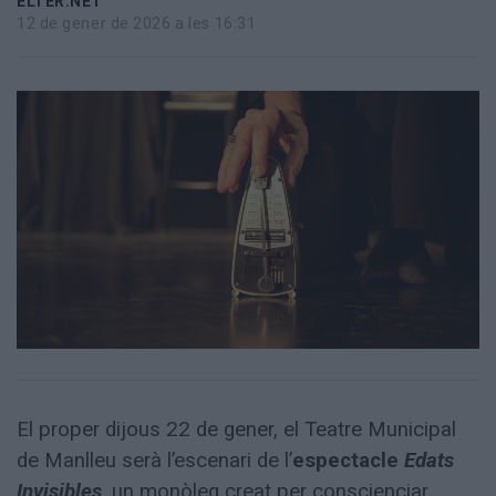
ELTER.NET
Totes
12 de gener de 2026 a les 16:31
les
notícies
El proper dijous 22 de gener, el Teatre Municipal
de Manlleu serà l’escenari de l’
espectacle
Edats
Invisibles
, un monòleg creat per conscienciar