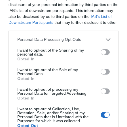
disclosure of your personal information by third parties on the
IAB’s list of downstream participants. This information may
also be disclosed by us to third parties on the
IAB’s List of
Downstream Participants
that may further disclose it to other
third parties.
Please note that this website/app uses one or more Google
Personal Data Processing Opt Outs
services and may gather and store information including but
not limited to your visit or usage behaviour. You may click to
I want to opt-out of the Sharing of my
personal data.
grant or deny consent to Google and its third-party tags to
Opted In
use your data for below specified purposes in below Google
consent section.
I want to opt-out of the Sale of my
Personal Data.
Opted In
I want to opt-out of processing my
Personal Data for Targeted Advertising.
Opted In
I want to opt-out of Collection, Use,
Retention, Sale, and/or Sharing of my
Personal Data that Is Unrelated with the
Purposes for which it was collected.
Opted Out