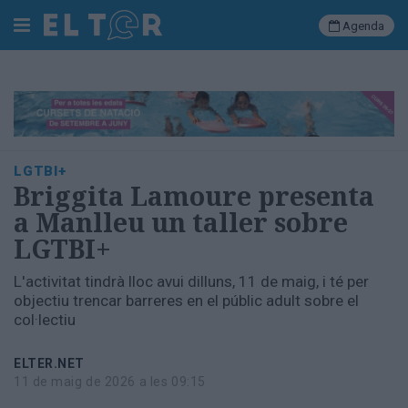
Agenda
Cerca
Portada
LGTBI+
Societat
Briggita Lamoure presenta
Política
a Manlleu un taller sobre
Municipal
LGTBI+
Economia
i
L'activitat tindrà lloc avui dilluns, 11 de maig, i té per
empresa
objectiu trencar barreres en el públic adult sobre el
Cultura
col·lectiu
Esports
Ràdio
ELTER.NET
Manlleu
11 de maig de 2026 a les 09:15