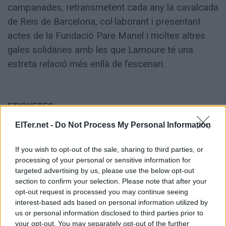
campanades, retransmetent cada any la cavalcada
de Reis de Barcelona, col·laborant i presentant
actes de la Fundació Pare Manel i moltes altres
gales solidàries amb les que Lamoure té una
estreta relació més enllà de l’escenari.
ETIQUETES:
ElTer.net -
Do Not Process My Personal Information
Societat
If you wish to opt-out of the sale, sharing to third parties, or
processing of your personal or sensitive information for
targeted advertising by us, please use the below opt-out
section to confirm your selection. Please note that after your
opt-out request is processed you may continue seeing
interest-based ads based on personal information utilized by
us or personal information disclosed to third parties prior to
your opt-out. You may separately opt-out of the further