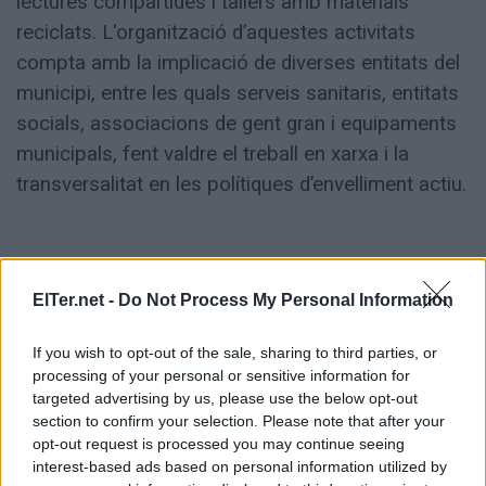
lectures compartides i tallers amb materials
reciclats. L'organització d’aquestes activitats
compta amb la implicació de diverses entitats del
municipi, entre les quals serveis sanitaris, entitats
socials, associacions de gent gran i equipaments
municipals, fent valdre el treball en xarxa i la
transversalitat en les polítiques d’envelliment actiu.
ETIQUETES:
ElTer.net -
Do Not Process My Personal Information
Societat
If you wish to opt-out of the sale, sharing to third parties, or
processing of your personal or sensitive information for
targeted advertising by us, please use the below opt-out
section to confirm your selection. Please note that after your
opt-out request is processed you may continue seeing
interest-based ads based on personal information utilized by