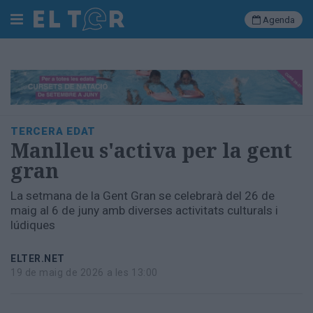
Agenda
Cerca
Portada
TERCERA EDAT
Societat
Manlleu s'activa per la gent
Política
gran
Municipal
Economia
La setmana de la Gent Gran se celebrarà del 26 de
i
maig al 6 de juny amb diverses activitats culturals i
empresa
lúdiques
Cultura
Esports
ELTER.NET
Ràdio
19 de maig de 2026 a les 13:00
Manlleu