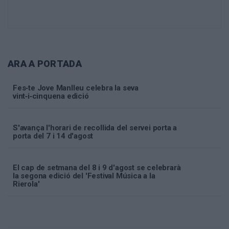
ARA A PORTADA
Fes‑te Jove Manlleu celebra la seva
vint‑i‑cinquena edició
S'avança l'horari de recollida del servei porta a
porta del 7 i 14 d'agost
El cap de setmana del 8 i 9 d'agost se celebrarà
la segona edició del 'Festival Música a la
Rierola'