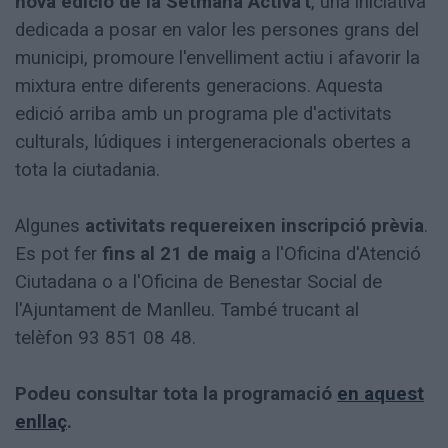
nova edició de la Setmana Activa't
, una iniciativa
dedicada a posar en valor les persones grans del
municipi, promoure l'envelliment actiu i afavorir la
mixtura entre diferents generacions. Aquesta
edició arriba amb un programa ple d'activitats
culturals, lúdiques i intergeneracionals obertes a
tota la ciutadania.
Algunes
activitats requereixen inscripció prèvia
.
Es pot fer
fins al 21 de maig
a l'Oficina d'Atenció
Ciutadana o a l'Oficina de Benestar Social de
l'Ajuntament de Manlleu. També trucant al
telèfon 93 851 08 48.
Podeu consultar tota la programació
en aquest
enllaç
.