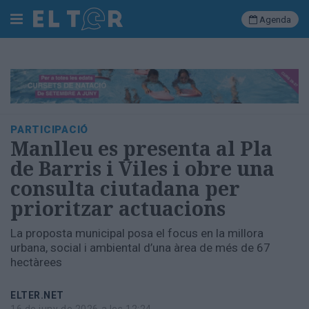
Agenda
Cerca
Portada
PARTICIPACIÓ
Societat
Manlleu es presenta al Pla
Política
de Barris i Viles i obre una
Municipal
consulta ciutadana per
Economia
prioritzar actuacions
i
empresa
La proposta municipal posa el focus en la millora
Cultura
urbana, social i ambiental d’una àrea de més de 67
Esports
hectàrees
Ràdio
Manlleu
ELTER.NET