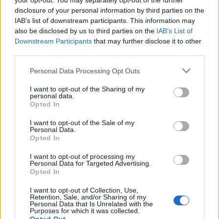
your opt-out. You may separately opt-out of the further
disclosure of your personal information by third parties on the
IAB’s list of downstream participants. This information may
also be disclosed by us to third parties on the
IAB’s List of
Downstream Participants
that may further disclose it to other
third parties.
Please note that this website/app uses one or more Google
Personal Data Processing Opt Outs
services and may gather and store information including but
not limited to your visit or usage behaviour. You may click to
I want to opt-out of the Sharing of my
personal data.
grant or deny consent to Google and its third-party tags to
Opted In
use your data for below specified purposes in below Google
consent section.
I want to opt-out of the Sale of my
Personal Data.
Opted In
I want to opt-out of processing my
Personal Data for Targeted Advertising.
Opted In
I want to opt-out of Collection, Use,
Retention, Sale, and/or Sharing of my
Personal Data that Is Unrelated with the
Purposes for which it was collected.