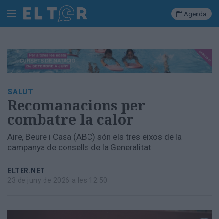
Agenda
Cerca
Portada
SALUT
Societat
Recomanacions per
Política
combatre la calor
Municipal
Economia
Aire, Beure i Casa (ABC) són els tres eixos de la
i
campanya de consells de la Generalitat
empresa
Cultura
ELTER.NET
Esports
23 de juny de 2026 a les 12:50
Ràdio
Manlleu