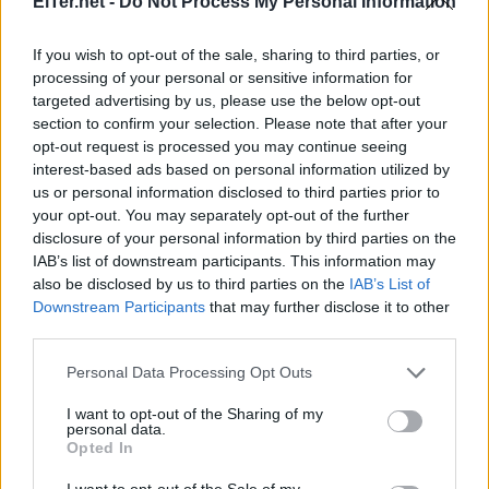
ElTer.net -
Do Not Process My Personal Information
descarregar a través d'aquest
document PDF
.
If you wish to opt-out of the sale, sharing to third parties, or
processing of your personal or sensitive information for
targeted advertising by us, please use the below opt-out
section to confirm your selection. Please note that after your
opt-out request is processed you may continue seeing
interest-based ads based on personal information utilized by
us or personal information disclosed to third parties prior to
your opt-out. You may separately opt-out of the further
disclosure of your personal information by third parties on the
IAB’s list of downstream participants. This information may
also be disclosed by us to third parties on the
IAB’s List of
Downstream Participants
that may further disclose it to other
third parties.
Please note that this website/app uses one or more Google
Personal Data Processing Opt Outs
services and may gather and store information including but
not limited to your visit or usage behaviour. You may click to
I want to opt-out of the Sharing of my
personal data.
grant or deny consent to Google and its third-party tags to
Opted In
use your data for below specified purposes in below Google
consent section.
I want to opt-out of the Sale of my