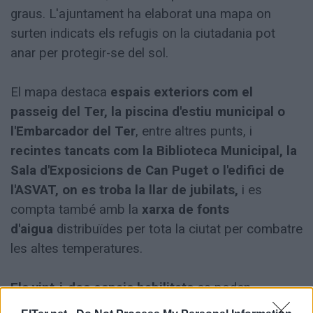
graus. L'ajuntament ha elaborat una mapa on
surten indicats els refugis on la ciutadania pot
anar per protegir-se del sol.
El mapa destaca
espais exteriors com el
passeig del Ter, la piscina d'estiu municipal o
l'Embarcador del Ter
, entre altres punts, i
recintes tancats com la Biblioteca Municipal, la
Sala d'Exposicions de Can Puget o l'edifici de
l'ASVAT, on es troba la llar de jubilats,
i es
compta també amb la
xarxa de fonts
d'aigua
distribuïdes per tota la ciutat per combatre
les altes temperatures.
Els vint-i-dos espais habilitats
es poden
consultar en el mapa o també es pot consultar i