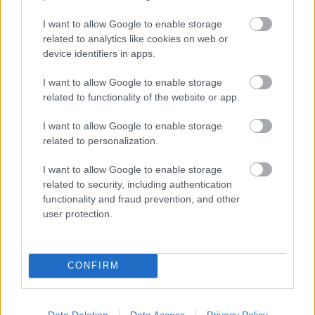
I want to allow Google to enable storage
related to analytics like cookies on web or
device identifiers in apps.
I want to allow Google to enable storage
related to functionality of the website or app.
I want to allow Google to enable storage
related to personalization.
I want to allow Google to enable storage
related to security, including authentication
functionality and fraud prevention, and other
user protection.
NOTÍCIES RELACIONADES
CONFIRM
FA 7 SETMANES
Mapa dels refugis climàtics de Manlleu per combatre la
calor
Data Deletion
Data Access
Privacy Policy