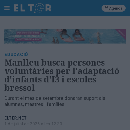
Agenda
Cerca
Portada
EDUCACIÓ
Societat
Manlleu busca persones
Política
voluntàries per l'adaptació
Municipal
d'infants d'I3 i escoles
Economia
bressol
i
empresa
Durant el mes de setembre donaran suport als
Cultura
alumnes, mestres i famílies
Esports
Ràdio
ELTER.NET
Manlleu
1 de juliol de 2026 a les 12:30