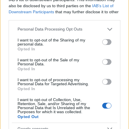
also be disclosed by us to third parties on the
IAB’s List of
Downstream Participants
that may further disclose it to other
third parties.
Please note that this website/app uses one or more Google
Personal Data Processing Opt Outs
services and may gather and store information including but
not limited to your visit or usage behaviour. You may click to
I want to opt-out of the Sharing of my
personal data.
grant or deny consent to Google and its third-party tags to
Opted In
use your data for below specified purposes in below Google
consent section.
I want to opt-out of the Sale of my
Personal Data.
Opted In
I want to opt-out of processing my
Personal Data for Targeted Advertising.
Opted In
I want to opt-out of Collection, Use,
Retention, Sale, and/or Sharing of my
Personal Data that Is Unrelated with the
Purposes for which it was collected.
Opted Out
Google consents