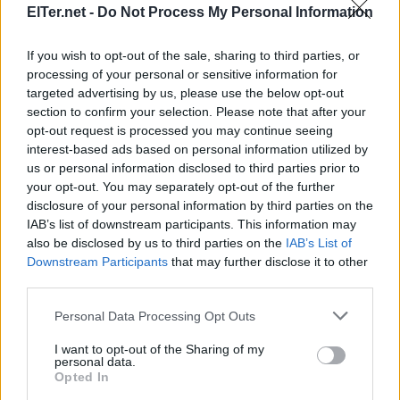
ElTer.net -
Do Not Process My Personal Information
iniciatives que es podrien treballar per fer de
Manlleu, una ciutat millor.
If you wish to opt-out of the sale, sharing to third parties, or
processing of your personal or sensitive information for
targeted advertising by us, please use the below opt-out
section to confirm your selection. Please note that after your
opt-out request is processed you may continue seeing
interest-based ads based on personal information utilized by
us or personal information disclosed to third parties prior to
ETIQUETES:
your opt-out. You may separately opt-out of the further
disclosure of your personal information by third parties on the
Societat
IAB’s list of downstream participants. This information may
also be disclosed by us to third parties on the
IAB’s List of
Downstream Participants
that may further disclose it to other
third parties.
Please note that this website/app uses one or more Google
Personal Data Processing Opt Outs
services and may gather and store information including but
not limited to your visit or usage behaviour. You may click to
I want to opt-out of the Sharing of my
personal data.
grant or deny consent to Google and its third-party tags to
Opted In
use your data for below specified purposes in below Google