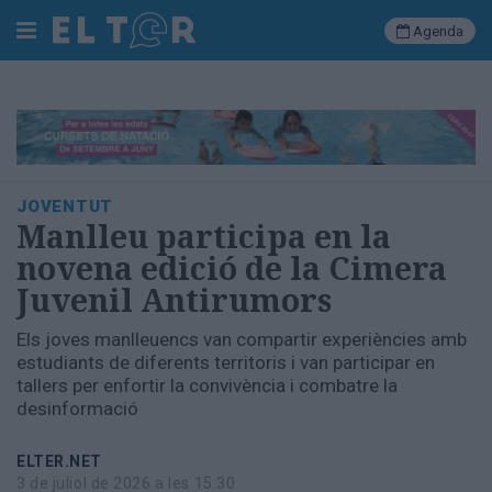
Agenda
Cerca
Portada
JOVENTUT
Societat
Manlleu participa en la
Política
novena edició de la Cimera
Municipal
Juvenil Antirumors
Economia
i
Els joves manlleuencs van compartir experiències amb
empresa
estudiants de diferents territoris i van participar en
Cultura
tallers per enfortir la convivència i combatre la
Esports
desinformació
Ràdio
Manlleu
ELTER.NET
3 de juliol de 2026 a les 15:30