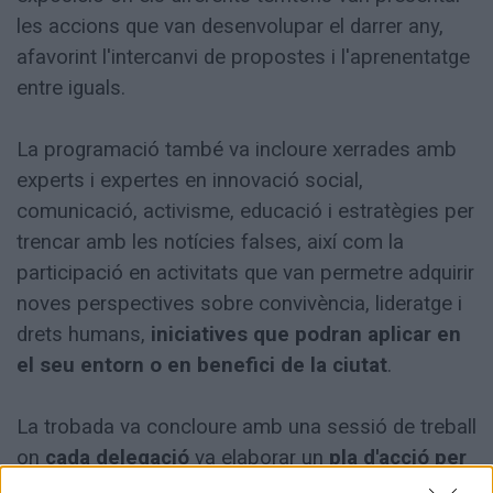
les accions que van desenvolupar el darrer any,
afavorint l'intercanvi de propostes i l'aprenentatge
entre iguals.
La programació també va incloure xerrades amb
experts i expertes en innovació social,
comunicació, activisme, educació i estratègies per
trencar amb les
notícies falses, així com la
participació en activitats que van permetre adquirir
noves perspectives sobre convivència, lideratge i
drets humans,
iniciatives que podran aplicar en
el seu entorn o en benefici de la ciutat
.
La trobada va concloure amb una sessió de treball
on
cada delegació
va elaborar un
pla d'acció per
als pròxims dotze mesos
, identificant noves