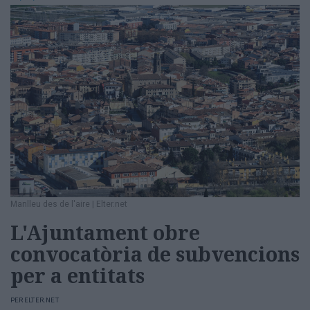
Manlleu des de l'aire
|
Elter.net
L'Ajuntament obre
convocatòria de subvencions
per a entitats
PER
ELTER.NET