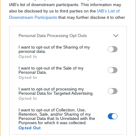
29/05/2026
IAB’s list of downstream participants. This information may
also be disclosed by us to third parties on the
IAB’s List of
Downstream Participants
that may further disclose it to other
third parties.
Please note that this website/app uses one or more Google
Personal Data Processing Opt Outs
services and may gather and store information including but
not limited to your visit or usage behaviour. You may click to
I want to opt-out of the Sharing of my
personal data.
grant or deny consent to Google and its third-party tags to
Opted In
use your data for below specified purposes in below Google
consent section.
I want to opt-out of the Sale of my
Personal Data.
Opted In
I want to opt-out of processing my
Personal Data for Targeted Advertising.
Opted In
L'activitat forma part de la Setmana de la gent gran 2026
|
Naura
I want to opt-out of Collection, Use,
Retention, Sale, and/or Sharing of my
Manlleu debat sobre el futur
Personal Data that Is Unrelated with the
Purposes for which it was collected.
de l’envelliment i els models
Opted Out