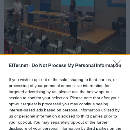
Presentació del nou pla de l'esport al Museu
|
Elter.net
ElTer.net -
Do Not Process My Personal Information
Un full de ruta que vol posar
If you wish to opt-out of the sale, sharing to third parties, or
l'esport al centre de Manlleu
processing of your personal or sensitive information for
targeted advertising by us, please use the below opt-out
PER
ELTER.NET
section to confirm your selection. Please note that after your
El Pla de l'Esport i l'Activitat Física vol potenciar la pràctica
opt-out request is processed you may continue seeing
esportiva, la millora de les instal·lacions i la
interest-based ads based on personal information utilized by
professionalització de les entitats
us or personal information disclosed to third parties prior to
your opt-out. You may separately opt-out of the further
disclosure of your personal information by third parties on the