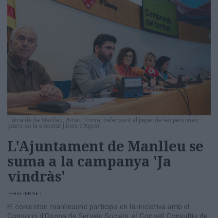
L'alcalde de Manlleu, Arnau Rovira, defensant el paper de les persones
grans en la societat
|
Dies d'Agost
L'Ajuntament de Manlleu se
suma a la campanya 'Ja
vindràs'
PER
ELTER.NET
El consistori manlleuenc participa en la iniciativa amb el
Consorci d'Osona de Serveis Socials, el Consell Consultiu de