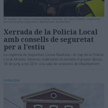
En acabar, els veïns i veïnes podran resoldre els seus dubtes i expressar
les seves preocupacions
|
Ajuntament de Manlleu
Xerrada de la Policia Local
amb consells de seguretat
per a l’estiu
La regidora de Seguretat, Lluïsa Bautista, i el cap de la Policia
Local, Moisès Gimeno, realitzaran la xerrada el proper dijous,
18 de juny, a les 20 h. a la sala de sessions de l'Ajuntament
09/06/2026