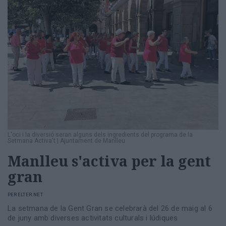
L'oci i la diversió seran alguns dels ingredients del programa de la
Setmana Activa't
|
Ajuntament de Manlleu
Manlleu s'activa per la gent
gran
PER
ELTER.NET
La setmana de la Gent Gran se celebrarà del 26 de maig al 6
de juny amb diverses activitats culturals i lúdiques