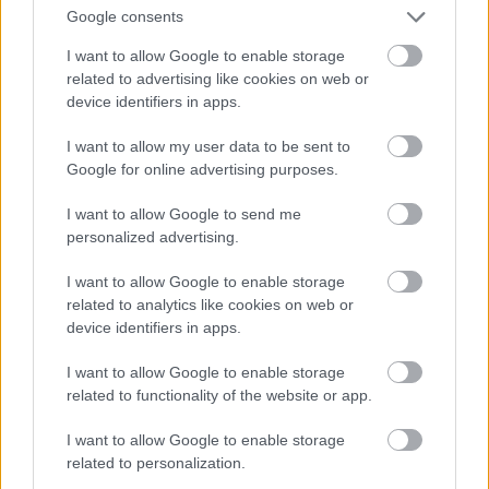
d’habitatge per a la gent
Google consents
gran
I want to allow Google to enable storage
PER
ELTER.NET
related to advertising like cookies on web or
device identifiers in apps.
El dilluns 1 de juny a les sis de la tarda tindrà lloc la taula
rodona 'Com volem viure quan ens fem grans?'
I want to allow my user data to be sent to
Google for online advertising purposes.
26/05/2026
I want to allow Google to send me
personalized advertising.
I want to allow Google to enable storage
related to analytics like cookies on web or
device identifiers in apps.
I want to allow Google to enable storage
related to functionality of the website or app.
I want to allow Google to enable storage
related to personalization.