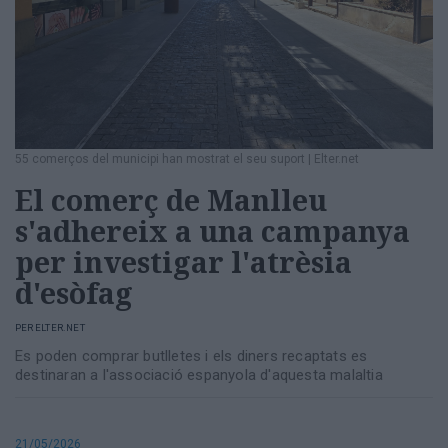
55 comerços del municipi han mostrat el seu suport
|
Elter.net
El comerç de Manlleu
s'adhereix a una campanya
per investigar l'atrèsia
d'esòfag
PER
ELTER.NET
Es poden comprar butlletes i els diners recaptats es
destinaran a l'associació espanyola d'aquesta malaltia
21/05/2026