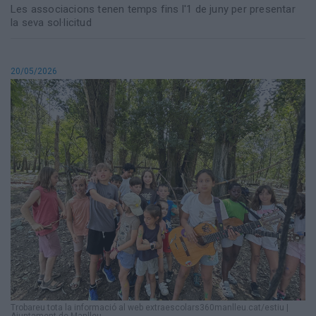
Les associacions tenen temps fins l'1 de juny per presentar
la seva sol·licitud
20/05/2026
Trobareu tota la informació al web extraescolars360manlleu.cat/estiu
|
Ajuntament de Manlleu