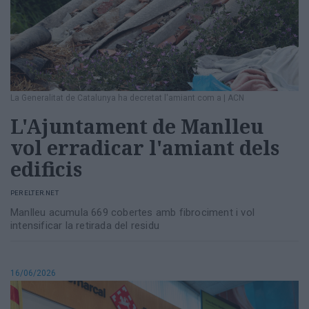
Totes
les
notícies
La Generalitat de Catalunya ha decretat l'amiant com a
|
ACN
L'Ajuntament de Manlleu
vol erradicar l'amiant dels
edificis
PER
ELTER.NET
Manlleu acumula 669 cobertes amb fibrociment i vol
intensificar la retirada del residu
16/06/2026