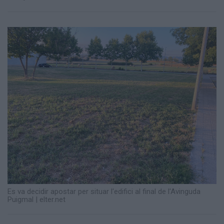
Totes
les
notícies
Es va decidir apostar per situar l'edifici al final de l'Avinguda
Puigmal | elter.net