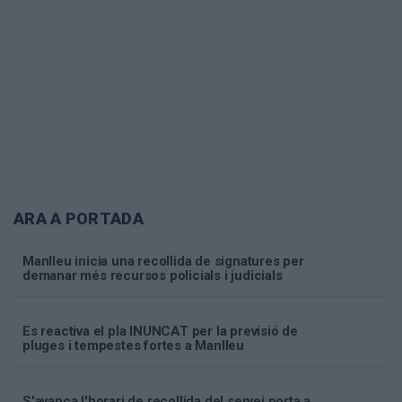
ARA A PORTADA
Manlleu inicia una recollida de signatures per
demanar més recursos policials i judicials
Es reactiva el pla INUNCAT per la previsió de
pluges i tempestes fortes a Manlleu
S'avança l'horari de recollida del servei porta a