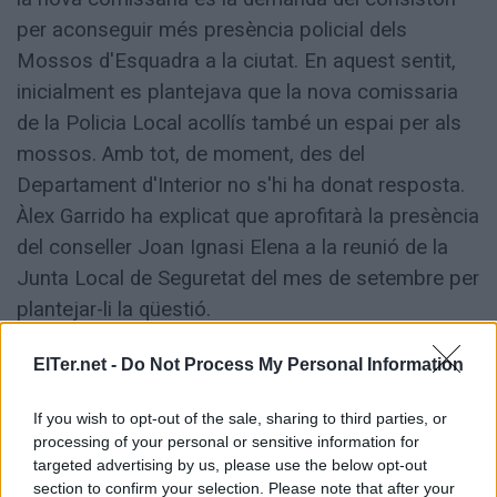
per aconseguir més presència policial dels
Mossos d'Esquadra a la ciutat. En aquest sentit,
inicialment es plantejava que la nova comissaria
de la Policia Local acollís també un espai per als
mossos. Amb tot, de moment, des del
Departament d'Interior no s'hi ha donat resposta.
Àlex Garrido ha explicat que aprofitarà la presència
del conseller Joan Ignasi Elena a la reunió de la
Junta Local de Seguretat del mes de setembre per
plantejar-li la qüestió.
ElTer.net -
Do Not Process My Personal Information
ETIQUETES:
If you wish to opt-out of the sale, sharing to third parties, or
processing of your personal or sensitive information for
Urbanisme i via pública
targeted advertising by us, please use the below opt-out
section to confirm your selection. Please note that after your