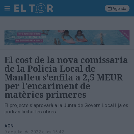
Agenda
Cerca
Portada
El cost de la nova comissaria
Societat
de la Policia Local de
Política
Manlleu s'enfila a 2,5 MEUR
Municipal
Economia
per l'encariment de
i
matèries primeres
empresa
Cultura
El projecte s'aprovarà a la Junta de Govern Local i ja es
Esports
podran licitar les obres
Ràdio
Manlleu
ACN
9 de juliol de 2022 a les 16:42