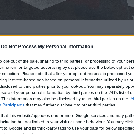
tornaran a estar operatives, incloent-hi la
-
Do Not Process My Personal Information
nt Joan amb carrer Verge del Pilar, a partir
to opt-out of the sale, sharing to third parties, or processing of your per
 servei torna a la normalitat, tot i que els
formation for targeted advertising by us, please use the below opt-out s
usa de les obres que encara estan en
r selection. Please note that after your opt-out request is processed y
eing interest-based ads based on personal information utilized by us or
disclosed to third parties prior to your opt-out. You may separately opt-
losure of your personal information by third parties on the IAB’s list of
e la xarxa d’aigua potable
. This information may also be disclosed by us to third parties on the
IA
Participants
that may further disclose it to other third parties.
rç (de dimarts a dimecres), es duran a
 that this website/app uses one or more Google services and may gath
s generals de subministrament
including but not limited to your visit or usage behaviour. You may click 
 to Google and its third-party tags to use your data for below specifi
per a la posterior posada en marxa d’una