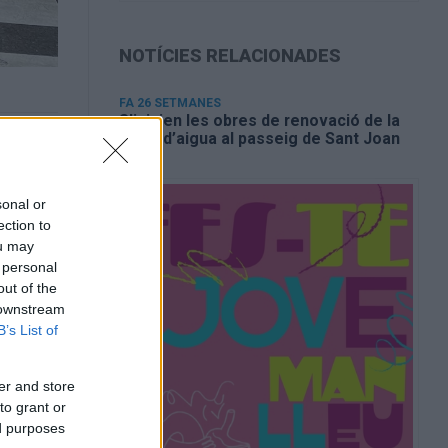
NOTÍCIES RELACIONADES
FA 26 SETMANES
S’inicien les obres de renovació de la
xarxa d’aigua al passeig de Sant Joan
sonal or
ection to
ou may
 personal
out of the
 downstream
B’s List of
er and store
to grant or
ed purposes