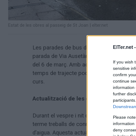
Estat de les obres al passeig de St Joan
|
elter.net
Les parades de bus de la línia de Sagalés 
ElTer.net 
parada de Via Ausetània i la del Pg. de Sa
If you wish 
del 6 de març. Amb aquesta recuperació, el
sensitive in
temps de trajecte poden allargar-se a ca
confirm you
curs.
continue se
information 
further disc
Actualització de les obres de millora d
participants
Downstream 
Durant el vespre i nit del 10 a l’11 de ma
Please note
terme treballs de connexió d’un dels tub
information 
deny consent
d’aigua. Aquesta actuació és necessària 