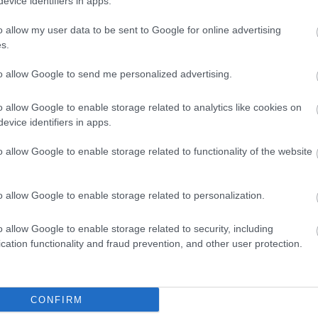
evice identifiers in apps.
 trencant) fins al lateral previ a la rotonda
ta d’aquesta fase és de dues setmanes.
o allow my user data to be sent to Google for online advertising
s.
to allow Google to send me personalized advertising.
o allow Google to enable storage related to analytics like cookies on
evice identifiers in apps.
o allow Google to enable storage related to functionality of the website
o allow Google to enable storage related to personalization.
o allow Google to enable storage related to security, including
cation functionality and fraud prevention, and other user protection.
CONFIRM