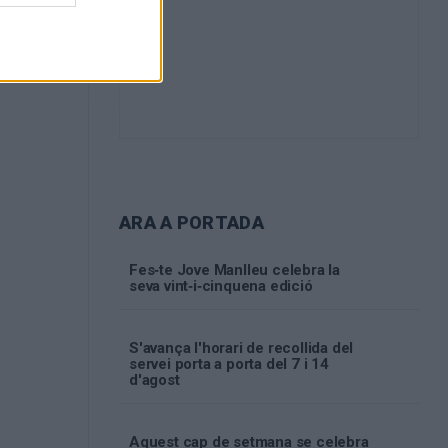
ARA A PORTADA
Fes‑te Jove Manlleu celebra la
seva vint‑i‑cinquena edició
S'avança l'horari de recollida del
servei porta a porta del 7 i 14
d'agost
Aquest cap de setmana se celebra