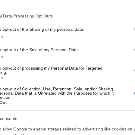
ogle consent section.
passar amb la connexió realitzada a finals
s en el servei, que es comunicaran amb
l Data Processing Opt Outs
o opt-out of the Sharing of my personal data.
In
inistrament o la disminució de la pressió
ntre les 20 h. del dia 10 i fins les 7 del
o opt-out of the Sale of my Personal Data.
xa franja horària hi haurà afectacions al
In
a Sanglas Alsina i l'avinguda de la Garrotxa.
to opt-out of processing my Personal Data for Targeted
ing.
In
lobal de millora i modernització de la
ciència i la fiabilitat.
o opt-out of Collection, Use, Retention, Sale, and/or Sharing
ersonal Data that Is Unrelated with the Purposes for which it
lected.
Out
rmeten, també el dimarts 10 de març,
ealitzen al passeig de Sant Joan i això
consents
asseig de Sant Joan entre la rotonda de la
o allow Google to enable storage related to advertising like cookies on
 tallarà el passeig de Sant Joan en direcció