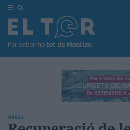
Cerca
Portada
Societat
Política
Municipal
Economia
i
empresa
Cultura
Esports
Ràdio
OBRES
Manlleu
Recuperació de le