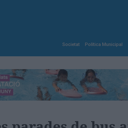
Societat
Política Municipal
s parades de bus a