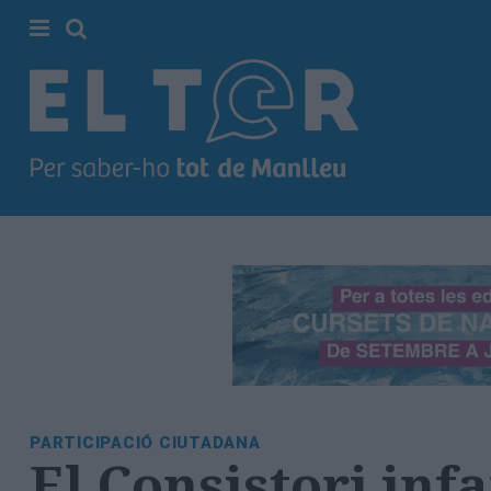
Cerca
Portada
Societat
Política
Municipal
Economia
i
empresa
Cultura
Esports
Ràdio
PARTICIPACIÓ CIUTADANA
Manlleu
El Consistori inf