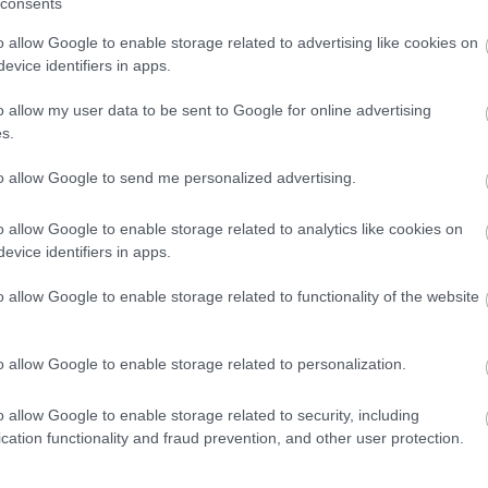
consents
o allow Google to enable storage related to advertising like cookies on
evice identifiers in apps.
o allow my user data to be sent to Google for online advertising
s.
to allow Google to send me personalized advertising.
nsistori Infantil
 regidores van treballar en aquesta
o allow Google to enable storage related to analytics like cookies on
assat 7 de novembre, on se'ls va explicar el
evice identifiers in apps.
mb la finalitat d'explorar diferents
o allow Google to enable storage related to functionality of the website
ics, l'accessibilitat per les persones amb
roposta d'idees per fer de Manlleu, una vila
o allow Google to enable storage related to personalization.
ip per enriquir el debat i implicar la
o allow Google to enable storage related to security, including
cation functionality and fraud prevention, and other user protection.
atiu, els joves regidors van exposar els