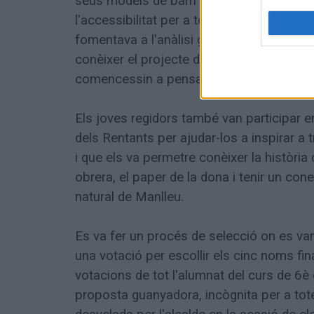
seus models de barri ideal. Uns models qu
l'accessibilitat per a totes les persones.
fomentava a l'anàlisi grupal als treballs 
conèixer el projecte del nou sector urban
comencessin a pensar amb quin nom es po
Els joves regidors també van participar en
dels Rentants per ajudar-los a inspirar a
i que els va permetre conèixer la història 
obrera, el paper de la dona i tenir un con
natural de Manlleu.
Es va fer un procés de selecció on es va
una votació per escollir els cinc noms fin
votacions de tot l'alumnat del curs de 6è
proposta guanyadora, incògnita per a totes