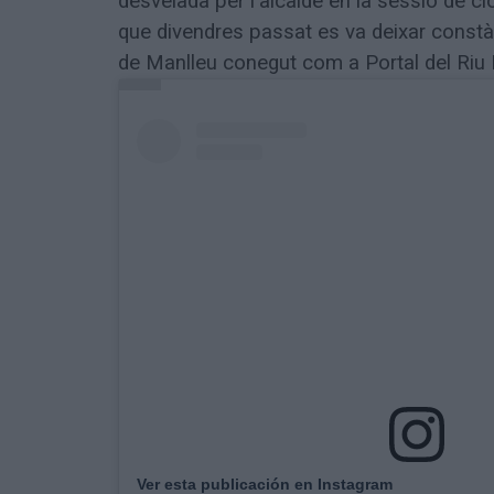
desvelada per l'alcalde en la sessió de clo
que divendres passat es va deixar constàn
de Manlleu conegut com a Portal del Riu
Ver esta publicación en Instagram