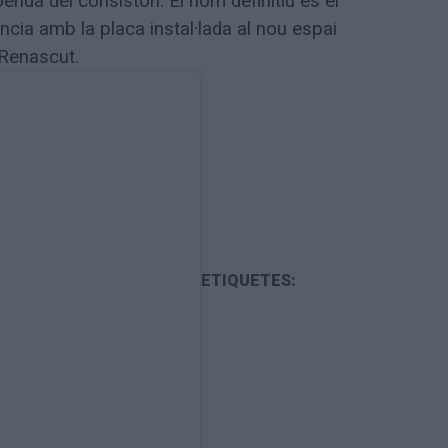
enda del consistori. El nom definitiu és el
cia amb la placa instal·lada al nou espai
 Renascut.
ETIQUETES: