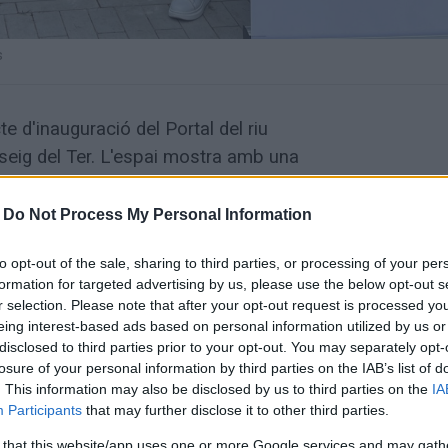
s
e d'inauguració del Portal del riu
seig del Ter. L'espai mostra amb una
l de Manlleu 2024-25 va dur a terme sobre
'acte va comptar amb la presència de
-
Do Not Process My Personal Information
egidors d'Educació i d'Urbanisme i membres
to opt-out of the sale, sharing to third parties, or processing of your per
'aquest curs.
formation for targeted advertising by us, please use the below opt-out s
r selection. Please note that after your opt-out request is processed y
l que van elaborar els joves regidors,
eing interest-based ads based on personal information utilized by us or
disclosed to third parties prior to your opt-out. You may separately opt-
que permetrà que la capital del Ter guanyi
losure of your personal information by third parties on the IAB’s list of
més concorreguts de la ciutat osonenca i
. This information may also be disclosed by us to third parties on the
IA
icar unes paraules a explicar com van
Participants
that may further disclose it to other third parties.
n un projecte de ciutat.
 that this website/app uses one or more Google services and may gath