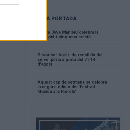
ARA A PORTADA
Fes‑te Jove Manlleu celebra la
seva vint‑i‑cinquena edició
S'avança l'horari de recollida del
servei porta a porta del 7 i 14
d'agost
Aquest cap de setmana se celebra
la segona edició del 'Festival
Música a la Rierola'