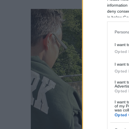
information 
deny consent
in below Go
Persona
I want t
Opted 
I want t
Opted 
I want 
Advertis
Opted 
I want t
of my P
was col
Opted 