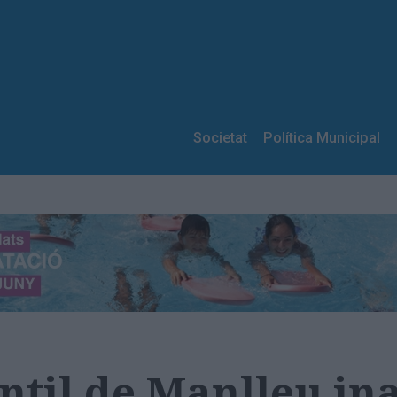
Societat
Política Municipal
antil de Manlleu in