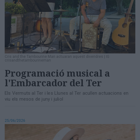
Cris and the Tambourine Man actuaran aquest divendres
|
IG
crisandthetambourineman
Programació musical a
l'Embarcador del Ter
Els Vermuts al Ter i les Llunes al Ter acullen actuacions en
viu els mesos de juny i juliol
25/06/2026