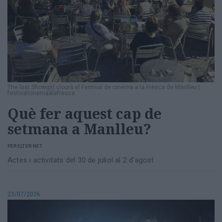
The last Showgirl clourà el Festival de cinema a la Fresca de Manlleu
|
festivalcinemaalafresca
Què fer aquest cap de
setmana a Manlleu?
PER
ELTER.NET
Actes i activitats del 30 de juliol al 2 d'agost
23/07/2026