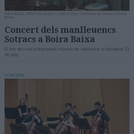
Adrià Ballús, Albert Fernandez i Jordi Crosas, membres de Sotracs
|
Boira
Baixa
Concert dels manlleuencs
Sotracs a Boira Baixa
El trio de rock interpretarà música de cantautor el dissabte 13
de juny
11/06/2026