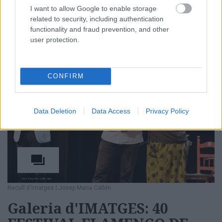
passeig Sant Joan amb carrer Arnald de Corcó
I want to allow Google to enable storage
related to security, including authentication
functionality and fraud prevention, and other
user protection.
03/07/2026
CONFIRM
Data Deletion
Data Access
Privacy Policy
Recull d'imatges
|
Josep Maria Callén
Galeria d'IMATGES: 40