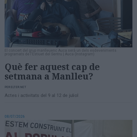
El concert del grup manlleuenc Auca serà un dels esdeveniments
programats de l'Estiuet del Sentru
|
Auca (Instagram)
Què fer aquest cap de
setmana a Manlleu?
PER
ELTER.NET
Actes i activitats del 9 al 12 de juliol
08/07/2026