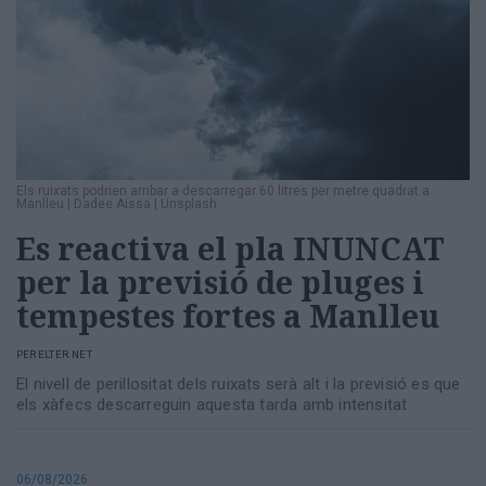
Totes
les
notícies
Els ruixats podrien arribar a descarregar 60 litres per metre quadrat a
Manlleu
|
Dadee Aissa | Unsplash
Es reactiva el pla INUNCAT
per la previsió de pluges i
tempestes fortes a Manlleu
PER
ELTER.NET
El nivell de perillositat dels ruixats serà alt i la previsió es que
els xàfecs descarreguin aquesta tarda amb intensitat
06/08/2026