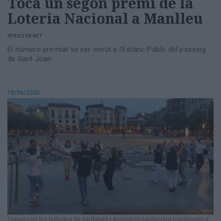
Toca un segon premi de la
Loteria Nacional a Manlleu
PER
ELTER.NET
El número premiat va ser venut a l'Estanc Pablo del passeig
de Sant Joan
18/06/2026
Comencen les ballades de sardanes
|
Agrupació sardanista manlleuenca