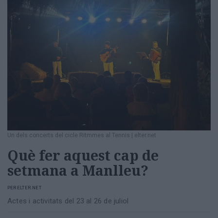
Un dels concerts del cicle Ritmmes al Tennis
|
elter.net
Què fer aquest cap de
setmana a Manlleu?
PER
ELTER.NET
Actes i activitats del 23 al 26 de juliol