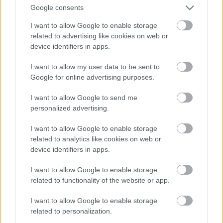
Google consents
I want to allow Google to enable storage
related to advertising like cookies on web or
device identifiers in apps.
I want to allow my user data to be sent to
Google for online advertising purposes.
I want to allow Google to send me
personalized advertising.
I want to allow Google to enable storage
related to analytics like cookies on web or
device identifiers in apps.
Informacions d'última hora
I want to allow Google to enable storage
related to functionality of the website or app.
referents al pas del Tour de
França per Manlleu
I want to allow Google to enable storage
related to personalization.
S'habilita un espai per a persones amb mobilitat reduïda al