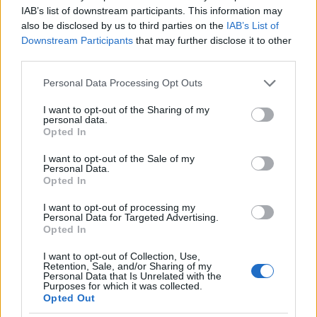
Galeria D'IMATGES: EL PAS
IAB’s list of downstream participants. This information may
also be disclosed by us to third parties on the
IAB’s List of
DEL TOUR A MANLLEU.
Downstream Participants
that may further disclose it to other
Foto: Manel Pablo (Grup
third parties.
Fotogràfic Manlleu)
Please note that this website/app uses one or more Google
Personal Data Processing Opt Outs
services and may gather and store information including but
not limited to your visit or usage behaviour. You may click to
I want to opt-out of the Sharing of my
personal data.
grant or deny consent to Google and its third-party tags to
Opted In
use your data for below specified purposes in below Google
03/07/2026
consent section.
I want to opt-out of the Sale of my
Personal Data.
Opted In
I want to opt-out of processing my
Personal Data for Targeted Advertising.
Opted In
I want to opt-out of Collection, Use,
Retention, Sale, and/or Sharing of my
Personal Data that Is Unrelated with the
Purposes for which it was collected.
Opted Out