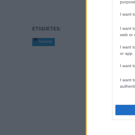
purpose
I want 
I want t
ETIQUETES:
web or d
General
I want t
or app.
I want t
I want t
authenti