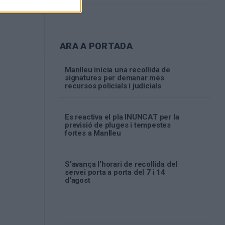
ARA A PORTADA
Manlleu inicia una recollida de
signatures per demanar més
recursos policials i judicials
Es reactiva el pla INUNCAT per la
previsió de pluges i tempestes
fortes a Manlleu
S'avança l'horari de recollida del
servei porta a porta del 7 i 14
d'agost