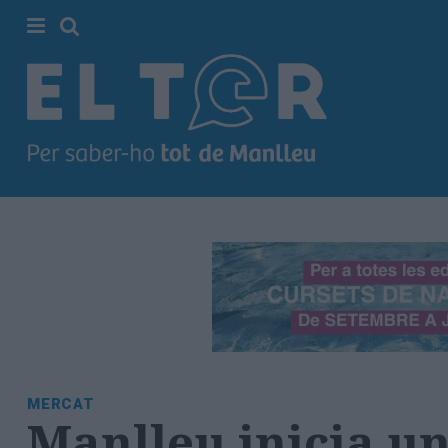
Cerca
Portada
Societat
Política
Municipal
Economia
i
empresa
Cultura
Esports
Ràdio
MERCAT
Manlleu
Manlleu inicia un