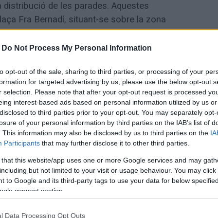
 distribució de les parades. Aquestes
laça Fra Bernadí, situant-se sobre la zona
rrers Sant Jordi i Mossèn Guardiet.
-
Do Not Process My Personal Information
es del col·lectiu de parades i pretén
to opt-out of the sale, sharing to third parties, or processing of your per
la ciutadania, així com potenciar la seva
formation for targeted advertising by us, please use the below opt-out s
nt del mercat setmanal.
r selection. Please note that after your opt-out request is processed y
eing interest-based ads based on personal information utilized by us or
disclosed to third parties prior to your opt-out. You may separately opt-
tructuració del mercat per part de la Junta
losure of your personal information by third parties on the IAB’s list of
sada en marxa, es preveu que aquesta
. This information may also be disclosed by us to third parties on the
IA
 si no s’han registrat incidències que
Participants
that may further disclose it to other third parties.
no requereixi una nova distribució.
 that this website/app uses one or more Google services and may gath
including but not limited to your visit or usage behaviour. You may click 
 to Google and its third-party tags to use your data for below specifi
 a la proposta del col·lectiu de parades
ogle consent section.
mana, i ajudar a mantenir les parades
 la circulació als ciutadans, perquè no hagin
l Data Processing Opt Outs