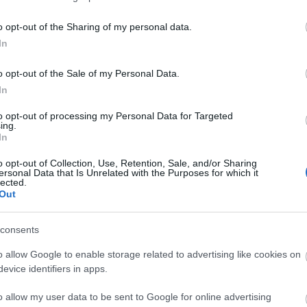
 si plou, o bé amb pols i un sol poc
o opt-out of the Sharing of my personal data.
In
teixen els veïns de la plaça Fra Bernadí,
o opt-out of the Sale of my Personal Data.
ersones per la zona amb sorra els mesos
In
recorregut comercial actual, ubicant
to opt-out of processing my Personal Data for Targeted
r Sant Jordi, apropant parades al comerç
ing.
In
ctivitats.
o opt-out of Collection, Use, Retention, Sale, and/or Sharing
ersonal Data that Is Unrelated with the Purposes for which it
ostenibilitat de l’activitat i un estalvi
lected.
Out
eglar la sorra els dilluns des d’abril a
rsos econòmics. D’altra banda, els residus
consents
pedra, en lloc d’estar dispersats per tota
o allow Google to enable storage related to advertising like cookies on
 neteja de la zona central i resolent la
evice identifiers in apps.
int el carrer Sant Jordi.
o allow my user data to be sent to Google for online advertising