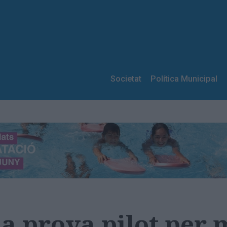
Societat
Política Municipal
a prova pilot per m