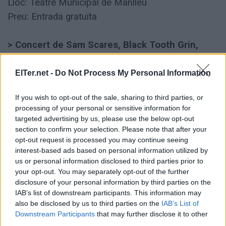
Lloc: Teatre Municipal de Manlleu
Preu: Entrada gratuïta
> Concert de Sam Scares, Black Tooth Grin,
Pantera
Hora: 20.30 h.
ElTer.net -
Do Not Process My Personal Information
Lloc: local social Rock House Osona - La Grange
If you wish to opt-out of the sale, sharing to third parties, or
Preu: 10 € entrada general i 5 € socis entitat
processing of your personal or sensitive information for
targeted advertising by us, please use the below opt-out
Diumenge 22 de febrer
section to confirm your selection. Please note that after your
opt-out request is processed you may continue seeing
interest-based ads based on personal information utilized by
> Patina en família
us or personal information disclosed to third parties prior to
Hora: 11 h.
your opt-out. You may separately opt-out of the further
disclosure of your personal information by third parties on the
Lloc: Pavelló de La Salle
IAB’s list of downstream participants. This information may
also be disclosed by us to third parties on the
IAB’s List of
> Sortida amb bicicleta de carretera
Downstream Participants
that may further disclose it to other
third parties.