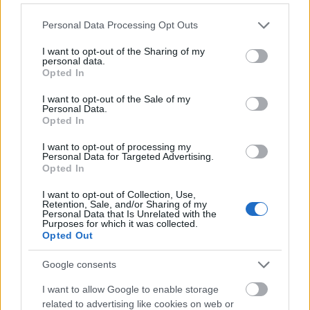
Membres federats
Hora: 8 h.
Please note that this website/app uses one or more Google
Personal Data Processing Opt Outs
services and may gather and store information including but
Lloc de sortida: Plaça de Dalt Vila
not limited to your visit or usage behaviour. You may click to
I want to opt-out of the Sharing of my
Cal inscripció prèvia
personal data.
grant or deny consent to Google and its third-party tags to
Opted In
use your data for below specified purposes in below Google
consent section.
> Exposició
La Vie en Blue
de Marc Calderer
I want to opt-out of the Sale of my
Personal Data.
Últim dia per visitar l'exposició
Opted In
Hora: de 18 a 20 h.
I want to opt-out of processing my
Personal Data for Targeted Advertising.
Lloc: Sala d'exposicions de Can Puget
Opted In
Entrada lliure
I want to opt-out of Collection, Use,
Retention, Sale, and/or Sharing of my
Personal Data that Is Unrelated with the
> Cicle Gaudí:
Sirat
Purposes for which it was collected.
No recomanada a menors de 16 anys
Opted Out
Hora: 19 h.
Google consents
Lloc: Cinema Casal de Gràcia
I want to allow Google to enable storage
Preu: 4,5 € general i 3 € carnet jove
related to advertising like cookies on web or