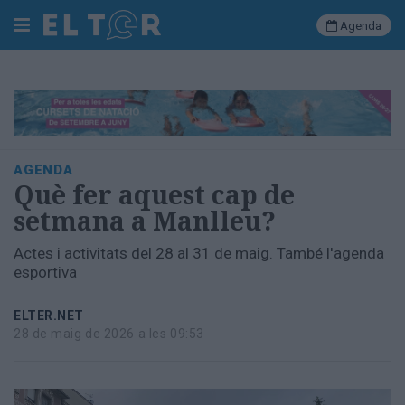
Agenda
Cerca
Portada
AGENDA
Societat
Què fer aquest cap de
Política
setmana a Manlleu?
Municipal
Economia
Actes i activitats del 28 al 31 de maig. També l'agenda
i
esportiva
empresa
Cultura
ELTER.NET
Esports
28 de maig de 2026 a les 09:53
Ràdio
Manlleu