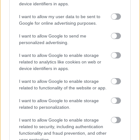
device identifiers in apps.
Agenda esportiva
I want to allow my user data to be sent to
Google for online advertising purposes.
HOQUEI PLATA:
CP Manlleu - CP Vilafranca.
Dissabte a les 16:05 h. Partit d'anada eliminatòria
I want to allow Google to send me
personalized advertising.
d'ascens a OK Lliga
HOQUEI FEMENÍ: CH Sant Jordi - Manlleu B.
I want to allow Google to enable storage
related to analytics like cookies on web or
Dijous a les 22 h. Segon partit playout Nacional
device identifiers in apps.
Catalana Femenina
HOQUEI FEMENÍ: Manlleu B - CH Sant Jordi.
I want to allow Google to enable storage
related to functionality of the website or app.
Dissabte a les 20:45 h. Tercer partit playout
Nacional Catalana Femenina (es jugaria en el cas
I want to allow Google to enable storage
que el Sant Jordi guanyés el segon partit).
related to personalization.
I want to allow Google to enable storage
related to security, including authentication
functionality and fraud prevention, and other
user protection.