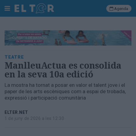
Agenda
Cerca
Portada
TEATRE
Societat
ManlleuActua es consolida
Política
en la seva 10a edició
Municipal
Economia
La mostra ha tornat a posar en valor el talent jove i el
i
paper de les arts escèniques com a espai de trobada,
empresa
expressió i participació comunitària
Cultura
Esports
ELTER.NET
Ràdio
1 de juny de 2026 a les 12:30
Manlleu