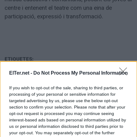
centre i entenent el teatre com una eina de
participació, expressió i transformació.
ETIQUETES:
General
ElTer.net -
Do Not Process My Personal Information
If you wish to opt-out of the sale, sharing to third parties, or
processing of your personal or sensitive information for
targeted advertising by us, please use the below opt-out
section to confirm your selection. Please note that after your
opt-out request is processed you may continue seeing
interest-based ads based on personal information utilized by
us or personal information disclosed to third parties prior to
your opt-out. You may separately opt-out of the further