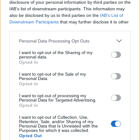
disclosure of your personal information by third parties on the
IAB’s list of downstream participants. This information may
also be disclosed by us to third parties on the
IAB’s List of
Downstream Participants
that may further disclose it to other
third parties.
Please note that this website/app uses one or more Google
Personal Data Processing Opt Outs
services and may gather and store information including but
not limited to your visit or usage behaviour. You may click to
I want to opt-out of the Sharing of my
personal data.
grant or deny consent to Google and its third-party tags to
Opted In
use your data for below specified purposes in below Google
consent section.
I want to opt-out of the Sale of my
Personal Data.
Opted In
I want to opt-out of processing my
Personal Data for Targeted Advertising.
Opted In
I want to opt-out of Collection, Use,
Retention, Sale, and/or Sharing of my
Personal Data that Is Unrelated with the
Purposes for which it was collected.
Opted Out