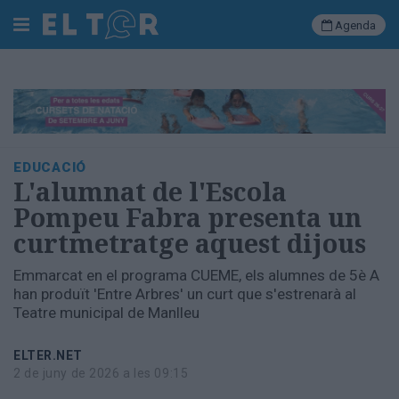
Agenda
Cerca
Portada
EDUCACIÓ
Societat
L'alumnat de l'Escola
Política
Pompeu Fabra presenta un
Municipal
curtmetratge aquest dijous
Economia
i
Emmarcat en el programa CUEME, els alumnes de 5è A
empresa
han produït 'Entre Arbres' un curt que s'estrenarà al
Cultura
Teatre municipal de Manlleu
Esports
Ràdio
ELTER.NET
Manlleu
2 de juny de 2026 a les 09:15