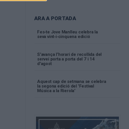
ARA A PORTADA
Fes‑te Jove Manlleu celebra la
seva vint‑i‑cinquena edició
S'avança l'horari de recollida del
servei porta a porta del 7 i 14
d'agost
Aquest cap de setmana se celebra
la segona edició del 'Festival
Música a la Rierola'