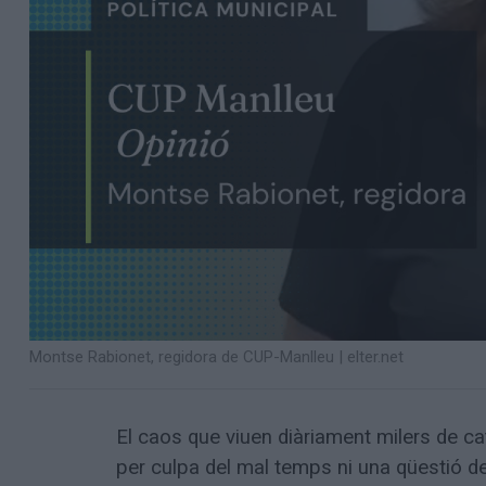
Montse Rabionet, regidora de CUP-Manlleu
|
elter.net
El caos que viuen diàriament milers de c
per culpa del mal temps ni una qüestió de