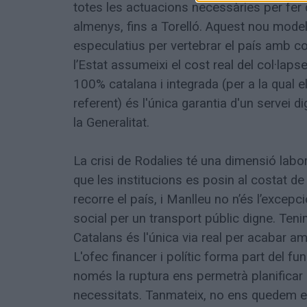
totes les actuacions necessàries per fer q
almenys, fins a Torelló. Aquest nou mod
especulatius per vertebrar el país amb co
l’Estat assumeixi el cost real del col·lap
100% catalana i integrada (per a la qual 
referent) és l'única garantia d'un servei d
la Generalitat.
La crisi de Rodalies té una dimensió labo
que les institucions es posin al costat de
recorre el país, i Manlleu no n’és l’excepc
social per un transport públic digne. Ten
Catalans és l'única via real per acabar 
L'ofec financer i polític forma part del f
només la ruptura ens permetrà planificar 
necessitats. Tanmateix, no ens quedem en