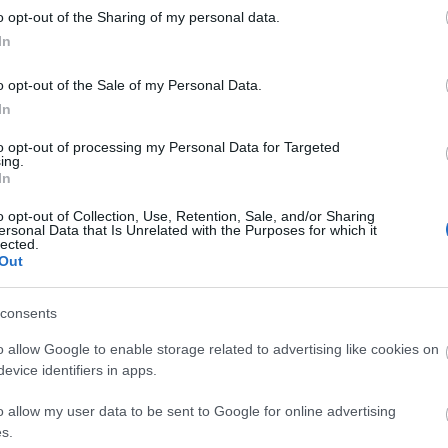
o opt-out of the Sharing of my personal data.
r la culpa només a Madrid. El desgavell de
In
a. Durant l'última dècada, els governs de
o opt-out of the Sale of my Personal Data.
han estat incapaços d’anar més enllà de la
In
 omplert la boca de "traspassos integrals"
to opt-out of processing my Personal Data for Targeted
recarietat sense una estratègia real de
ing.
mb l'actual govern del PSC, la Generalitat
In
nisteri de Transports que com un govern
o opt-out of Collection, Use, Retention, Sale, and/or Sharing
ersonal Data that Is Unrelated with the Purposes for which it
olítica de "braços plegats" i de silenci
lected.
el cop de gràcia per a un servei que ja
Out
consents
x, a petita escala, a l'Ajuntament de
o allow Google to enable storage related to advertising like cookies on
evice identifiers in apps.
en les anteriors, el paper dels governs de
lació buida de contingut. S’ha venut molt
o allow my user data to be sent to Google for online advertising
depenien de la competència municipal,
s.