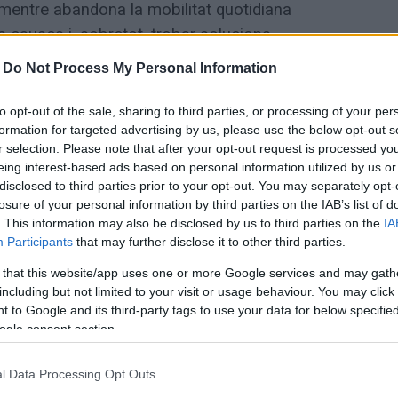
VE mentre abandona la mobilitat quotidiana
es causes i, sobretot, trobar solucions
territori.
-
Do Not Process My Personal Information
cte d’agafar el tren cada matí s’ha
to opt-out of the sale, sharing to third parties, or processing of your per
formation for targeted advertising by us, please use the below opt-out s
el tren parat a qualsevol estació per un
r selection. Please note that after your opt-out request is processed y
ar a mig camí i buscar-me la vida per
eing interest-based ads based on personal information utilized by us or
ínia R3, coneguda popularment com la "línia
disclosed to third parties prior to your opt-out. You may separately opt-
losure of your personal information by third parties on the IAB’s list of
nt d’una malaltia crònica:
. This information may also be disclosed by us to third parties on the
IA
alà.
Participants
that may further disclose it to other third parties.
 that this website/app uses one or more Google services and may gath
pisodi puntual. El col·lapse de la mobilitat
including but not limited to your visit or usage behaviour. You may click 
ofunda que afecta els serveis públics de
 to Google and its third-party tags to use your data for below specifi
ogle consent section.
 feina s’estan veient vulnerats de manera
ora en una situació de desemparament
l Data Processing Opt Outs