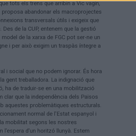
ue tots els trens que arribin a Vic vagin,
el proposa abandonar els macroprojectes
nnexions transversals útils i exigeix que
se. Des de la CUP, entenem que la gestió
el model de la xarxa de FGC pot ser-ne un
igne i per això exigim un traspàs íntegre a
ral i social que no podem ignorar. És hora
 la gent treballadora. La indignació que
ió, ha de traduir-se en una mobilització
im clar que la independència dels Països
amb aquestes problemàtiques estructurals.
uncionament normal de l'Estat espanyol i
la mobilitat segons les nostres
 l'espera d'un horitzó llunyà. Estem