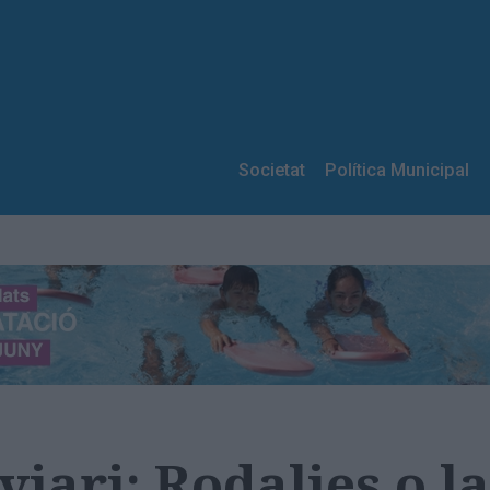
Societat
Política Municipal
oviari: Rodalies o l