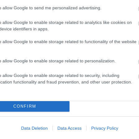
 aterrades a la realitat. No s'ha fet cap
to allow Google to send me personalized advertising.
 el dia a dia de qui depèn del tren. No hi
 efectiva per millorar l'accessibilitat, els
o allow Google to enable storage related to analytics like cookies on
sposta comarcal contundent.
evice identifiers in apps.
o allow Google to enable storage related to functionality of the website
ió frega el surrealisme. En ple segle XXI,
uegen qualsevol possibilitat d’augmentar
o allow Google to enable storage related to personalization.
e Manlleu, el tren no és una opció moderna;
t de la línia, promès tantes vegades, és
o allow Google to enable storage related to security, including
uè es troba el país. Seguim atrapats en un
cation functionality and fraud prevention, and other user protection.
CONFIRM
n els pedaços. El canvi de rumb que
nt preventiu i la seguretat com els pilars
 inversions estratègiques com el
Data Deletion
Data Access
Privacy Policy
ar i terminis concrets per a cada tram, i