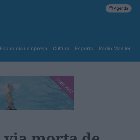
Agenda
Economia i empresa
Cultura
Esports
Ràdio Manlleu
a via morta de