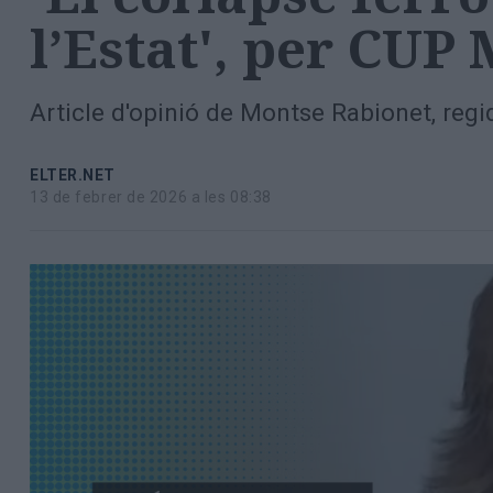
Totes
l’Estat', per CUP
les
notícies
Article d'opinió de Montse Rabionet, regid
ELTER.NET
13 de febrer de 2026 a les 08:38