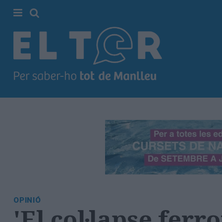
Cerca
Portada
Societat
Política
Municipal
Economia
i
empresa
Cultura
Esports
Ràdio
OPINIÓ
Manlleu
'El col·lapse ferr